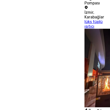
Pompası
İzmir
,
Karabağlar
lüks tüplü
ısıtıcı