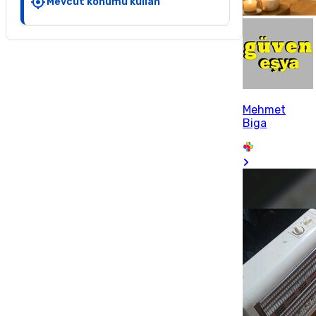
Mevcut konumu kullan
Mehmet
Biga