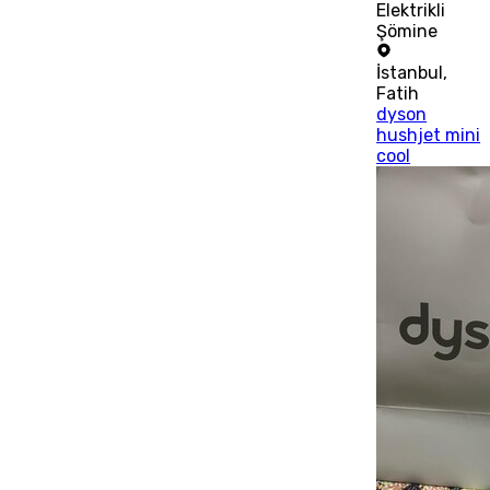
Elektrikli
Şömine
İstanbul
,
Fatih
dyson
hushjet mini
cool