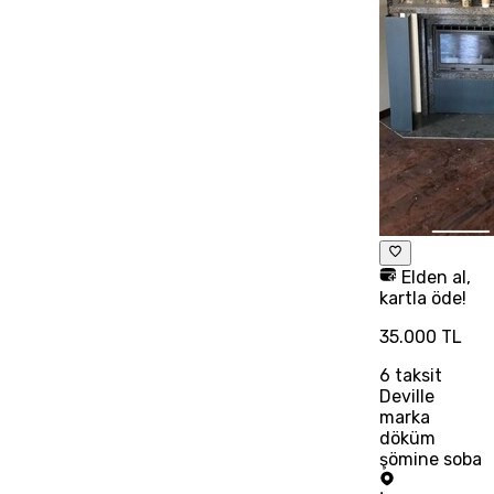
Elden al,
kartla öde!
35.000 TL
6
taksit
Deville
marka
döküm
şömine soba