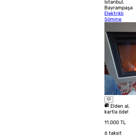
İstanbul
,
Bayrampaşa
Elektrikli
Şömine
Elden al,
kartla öde!
11.000 TL
6
taksit