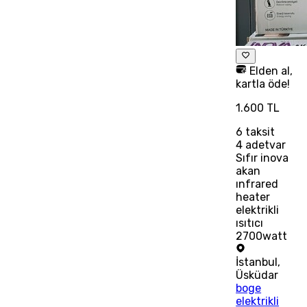
Elden al,
kartla öde!
1.600 TL
6
taksit
4 adetvar
Sıfır inova
akan
ınfrared
heater
elektrikli
ısıtıcı
2700watt
İstanbul
,
Üsküdar
boge
elektrikli