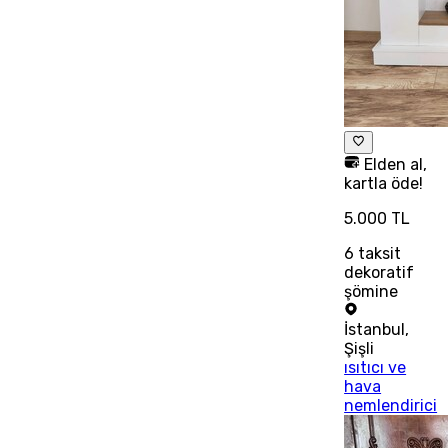
Elden al,
kartla öde!
5.000 TL
6
taksit
dekoratif
şömine
İstanbul
,
Şişli
ısıtıcı ve
hava
nemlendirici