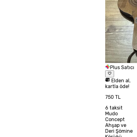
Plus Satıcı
Elden al,
kartla öde!
750 TL
6
taksit
Mudo
Concept
Ahşap ve
Deri Şömine
Körüğü