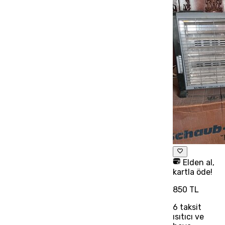
Elden al,
kartla öde!
850 TL
6
taksit
ısıtıcı ve