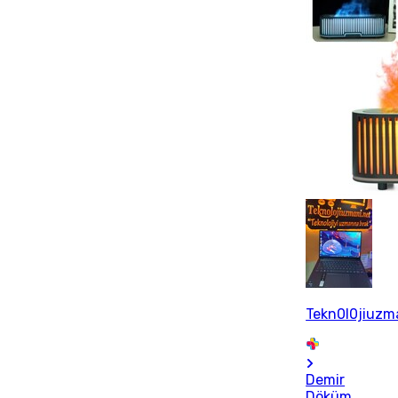
Tekn0l0jiuzm
Demir
Döküm