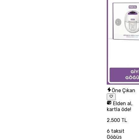
Öne Çıkan
Elden al,
kartla öde!
2.500 TL
6
taksit
Göğüs