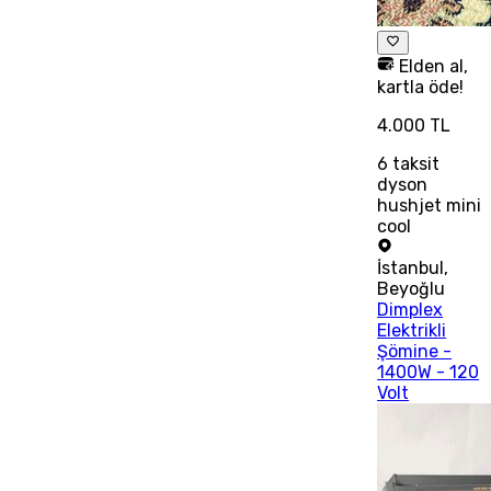
Elden al,
kartla öde!
4.000 TL
6
taksit
dyson
hushjet mini
cool
İstanbul
,
Beyoğlu
Dimplex
Elektrikli
Şömine -
1400W - 120
Volt