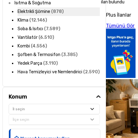
ilan bulundu
Isıtma & Soğutma
Elektrikli Şömine
(
878
)
Plus İlanlar
Klima
(
12.146
)
Tümünü Gör
Soba & Isıtıcı
(
7.589
)
Vantilatör
(
6.510
)
Kombi
(
4.556
)
Şofben & Termosifon
(
3.385
)
Yedek Parça
(
3.110
)
Hava Temizleyici ve Nemlendirici
(
2.590
)
Konum
İl seçin
İlçe seçin