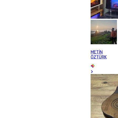
METİN
ÖZTÜRK