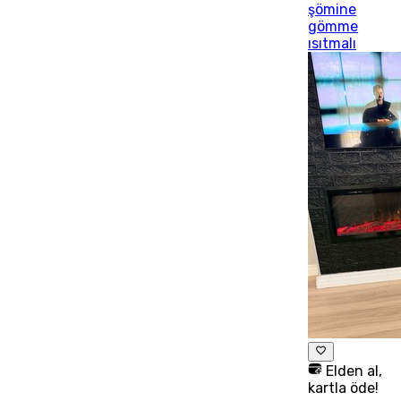
şömine
gömme
ısıtmalı
Elden al,
kartla öde!