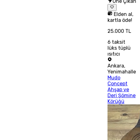
Öne Çıkan
Elden al,
kartla öde!
25.000 TL
6
taksit
lüks tüplü
ısıtıcı
Ankara
,
Yenimahalle
Mudo
Concept
Ahşap ve
Deri Şömine
Körüğü