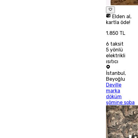
Elden al,
kartla öde!
1.850 TL
6
taksit
5 yönlü
elektrikli
ısıtıcı
İstanbul
,
Beyoğlu
Deville
marka
döküm
şömine soba