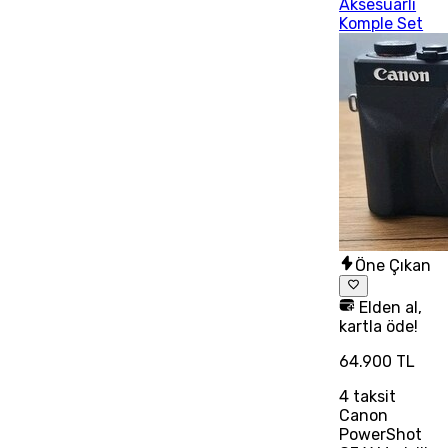
Aksesuarlı
Komple Set
Öne Çıkan
Elden al,
kartla öde!
64.900 TL
4
taksit
Canon
PowerShot