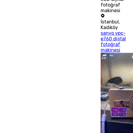
fotoğraf
makinesi
İstanbul
,
Kadıköy
sanyo vpc-
e760 dijital
fotoğraf
makinesi