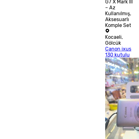
G7 X Mark III
– Az
Kullanılmış,
Aksesuarlı
Komple Set
Kocaeli
,
Gölcük
Canon ixus
130 kutulu