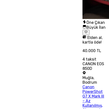
Öne Çıkan
Büyük İlan
Elden al,
kartla öde!
40.000 TL
4
taksit
CANON EOS
850D
Muğla
,
Bodrum
Canon
PowerShot
G7 X Mark III
– Az
Kullanılmış,