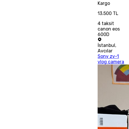
Kargo
13.500 TL
4
taksit
canon eos
600D
İstanbul
,
Avcılar
Sony zv-1
vlog camera