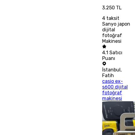
3.250 TL
4
taksit
Sanyo japon
dijital
fotoğraf
Makinesi
4.1
Satıcı
Puanı
İstanbul
,
Fatih
casio ex-
s600 dijital
fotoğraf
makinesi