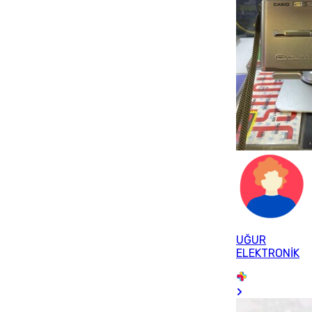
UĞUR
ELEKTRONİK