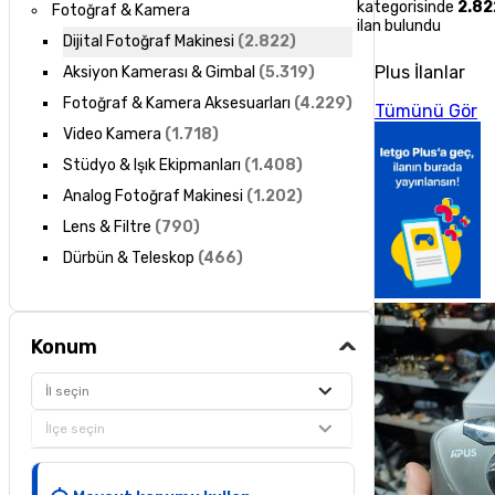
kategorisinde
2.82
Fotoğraf & Kamera
ilan bulundu
Dijital Fotoğraf Makinesi
(
2.822
)
Plus İlanlar
Aksiyon Kamerası & Gimbal
(
5.319
)
Fotoğraf & Kamera Aksesuarları
(
4.229
)
Tümünü Gör
Video Kamera
(
1.718
)
Stüdyo & Işık Ekipmanları
(
1.408
)
Analog Fotoğraf Makinesi
(
1.202
)
Lens & Filtre
(
790
)
Dürbün & Teleskop
(
466
)
Konum
İl seçin
İlçe seçin