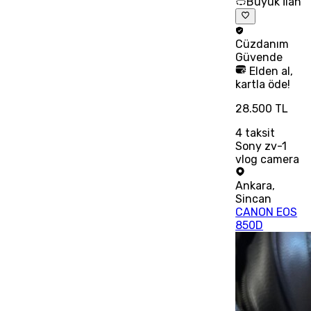
Büyük İlan
Cüzdanım
Güvende
Elden al,
kartla öde!
28.500 TL
4
taksit
Sony zv-1
vlog camera
Ankara
,
Sincan
CANON EOS
850D