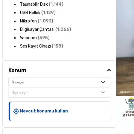
Taşınabilir Disk
(
1.144
)
USB Bellek
(
1.129
)
Mikrofon
(
1.093
)
Bilgisayar Çantası
(
1.066
)
Webcam
(
595
)
Ses Kayıt Cihazı
(
158
)
Konum
İl seçin
İlçe seçin
Mevcut konumu kullan