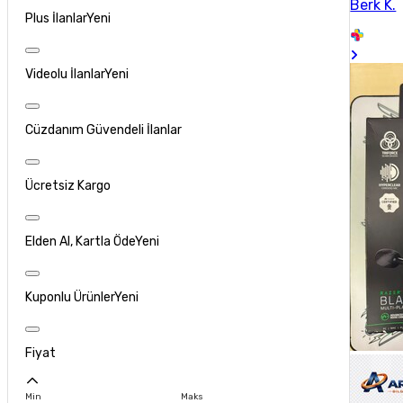
Berk K.
Plus İlanlar
Yeni
Videolu İlanlar
Yeni
Cüzdanım Güvendeli İlanlar
Ücretsiz Kargo
Elden Al, Kartla Öde
Yeni
Kuponlu Ürünler
Yeni
Fiyat
Min
Maks