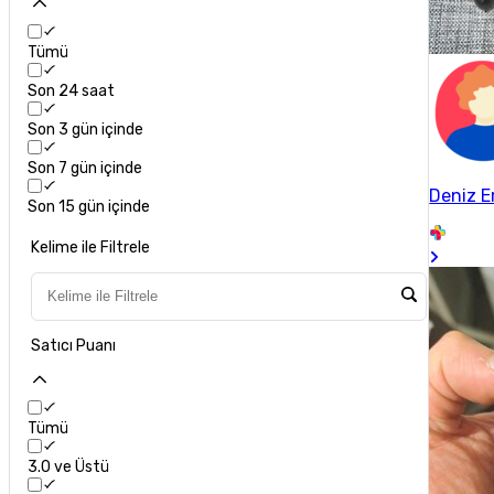
Dell
7
Tümü
Dexim
3
Son 24 saat
Endorfy
2
Son 3 gün içinde
Fashcolle
3
Son 7 gün içinde
Deniz E
Son 15 gün içinde
Fenix
3
Kelime ile Filtrele
Fifine
3
Frisby
4
Satıcı Puanı
Gamebooster
13
Goldmaster
6
Tümü
Hadron
32
3.0 ve Üstü