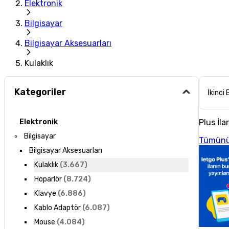
Elektronik
Bilgisayar
Bilgisayar Aksesuarları
Kulaklık
Kategoriler
İkinci 
Plus İla
Elektronik
Bilgisayar
Tümünü
Bilgisayar Aksesuarları
Kulaklık
(
3.667
)
Hoparlör
(
8.724
)
Klavye
(
6.886
)
Kablo Adaptör
(
6.087
)
Mouse
(
4.084
)