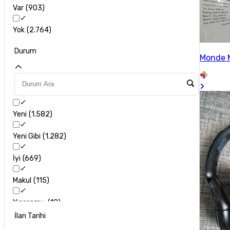
Var
903
Altec
11
Yok
2.764
Anker
36
Durum
Monde 
Asus
56
Audeze
3
Aula
7
Yeni
1.582
Beats
39
Yeni Gibi
1.282
Behringer
7
İyi
669
Bloody
1
Makul
115
Cooler Master
3
Yıpranmış
19
İlan Tarihi
Corsair
30