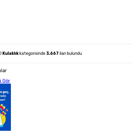
El
Kulaklık
kategorisinde
3.667
ilan bulundu
nlar
 Gör