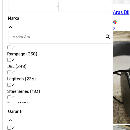
Aras Bi
Marka
Rampage
338
JBL
248
Logitech
236
SteelSeries
183
Sony
120
Garanti
Philips
123
Apple
75