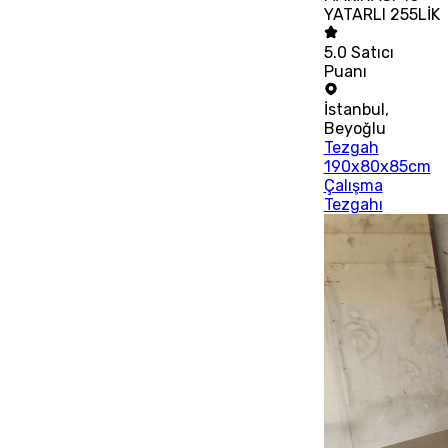
YATARLI 255LİK
5.0
Satıcı
Puanı
İstanbul
,
Beyoğlu
Tezgah
190x80x85cm
Çalışma
Tezgahı