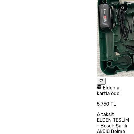
Elden al,
kartla öde!
5.750 TL
6
taksit
ELDEN TESLİM
- Bosch Şarjlı
Akülü Delme