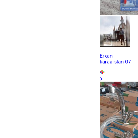
Erkan
karaarslan 07