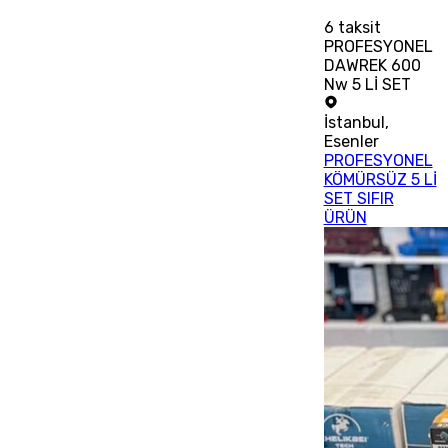
6
taksit
PROFESYONEL
DAWREK 600
Nw 5 Lİ SET
İstanbul
,
Esenler
PROFESYONEL
KÖMÜRSÜZ 5 Lİ
SET SIFIR
ÜRÜN