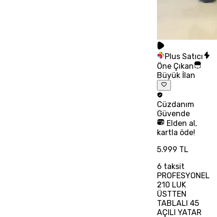
Plus Satıcı
Öne Çıkan
Büyük İlan
Cüzdanım
Güvende
Elden al,
kartla öde!
5.999 TL
6
taksit
PROFESYONEL
210 LUK
ÜSTTEN
TABLALI 45
AÇILI YATAR