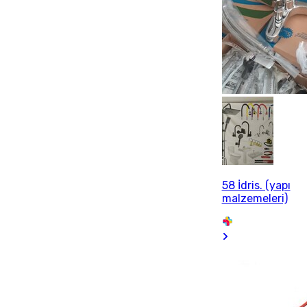
58 İdris. (yapı
malzemeleri)