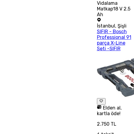
Vidalama
Matkap18 V 2.5
Ah
İstanbul
,
Şişli
SIFIR - Bosch
Professional 91
parça X-Line
Seti -SIFIR
Elden al,
kartla öde!
2.750 TL