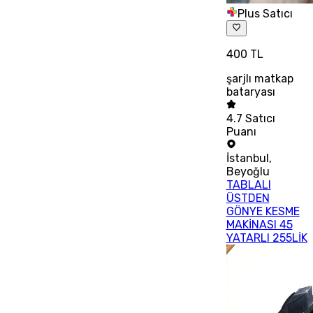
Plus Satıcı
400 TL
şarjlı matkap
bataryası
4.7
Satıcı
Puanı
İstanbul
,
Beyoğlu
TABLALI
ÜSTDEN
GÖNYE KESME
MAKİNASI 45
YATARLI 255LİK