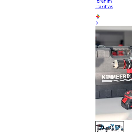
İbrahim
Cakiltas