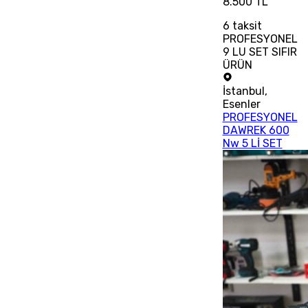
8.500 TL
6
taksit
PROFESYONEL
9 LU SET SIFIR
ÜRÜN
İstanbul
,
Esenler
PROFESYONEL
DAWREK 600
Nw 5 Lİ SET