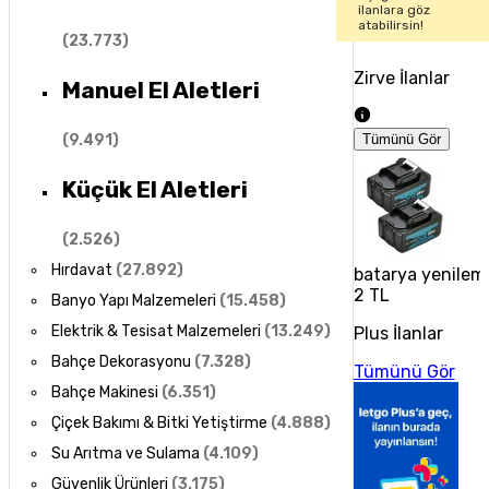
ilanlara göz
atabilirsin!
(
23.773
)
Zirve İlanlar
Manuel El Aletleri
(
9.491
)
Tümünü Gör
Küçük El Aletleri
(
2.526
)
Hırdavat
(
27.892
)
batarya yenilem
2 TL
Banyo Yapı Malzemeleri
(
15.458
)
Elektrik & Tesisat Malzemeleri
(
13.249
)
Plus İlanlar
Bahçe Dekorasyonu
(
7.328
)
Tümünü Gör
Bahçe Makinesi
(
6.351
)
Çiçek Bakımı & Bitki Yetiştirme
(
4.888
)
Su Arıtma ve Sulama
(
4.109
)
Güvenlik Ürünleri
(
3.175
)