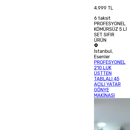
4.999 TL
6
taksit
PROFESYONEL
KÖMÜRSÜZ 5 Lİ
SET SIFIR
ÜRÜN
İstanbul
,
Esenler
PROFESYONEL
210 LUK
ÜSTTEN
TABLALI 45
AÇILI YATAR
GÖNYE
MAKİNASI