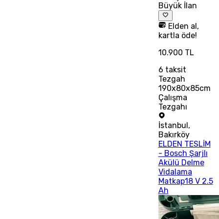
Büyük İlan
Elden al,
kartla öde!
10.900 TL
6
taksit
Tezgah
190x80x85cm
Çalışma
Tezgahı
İstanbul
,
Bakırköy
ELDEN TESLİM
- Bosch Şarjlı
Akülü Delme
Vidalama
Matkap18 V 2.5
Ah