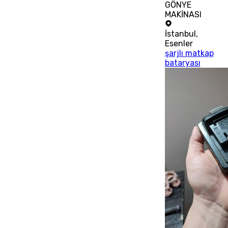
GÖNYE
MAKİNASI
İstanbul
,
Esenler
şarjlı matkap
bataryası