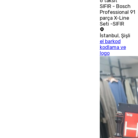
6
taksit
SIFIR - Bosch
Professional 91
parça X-Line
Seti -SIFIR
İstanbul
,
Şişli
el barkod
kodlama ve
logo