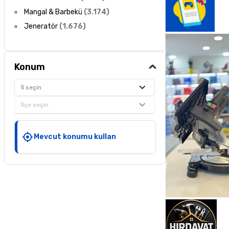
Mangal & Barbekü
(
3.174
)
Jeneratör
(
1.676
)
Konum
İl seçin
İlçe seçin
Mevcut konumu kullan