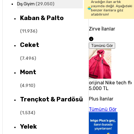
Aradığın ilan artık
Dış Giyim
(
29.050
)
yayında değil. Aşağıdaki
benzer ilanlara göz
atabilirsin!
Kaban & Palto
Zirve İlanlar
(
11.936
)
Ceket
Tümünü Gör
(
7.496
)
Mont
orijinal Nike tech fl
(
4.910
)
5.000 TL
Trençkot & Pardösü
Plus İlanlar
Tümünü Gör
(
1.534
)
Yelek