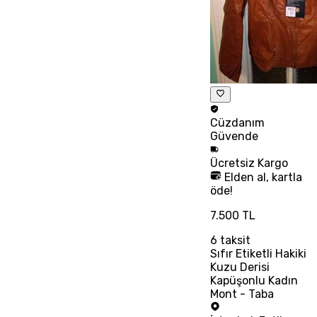
Cüzdanım
Güvende
Ücretsiz
Kargo
Elden al, kartla
öde!
7.500 TL
6
taksit
Sıfır Etiketli Hakiki
Kuzu Derisi
Kapüşonlu Kadın
Mont - Taba