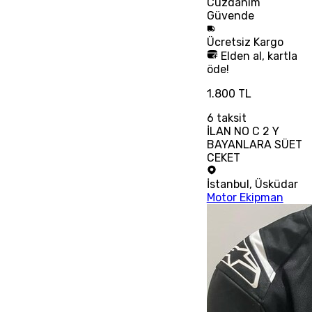
Cüzdanım
Güvende
Ücretsiz
Kargo
Elden al, kartla
öde!
1.800 TL
6
taksit
İLAN NO C 2 Y
BAYANLARA SÜET
CEKET
İstanbul
,
Üsküdar
Motor Ekipman