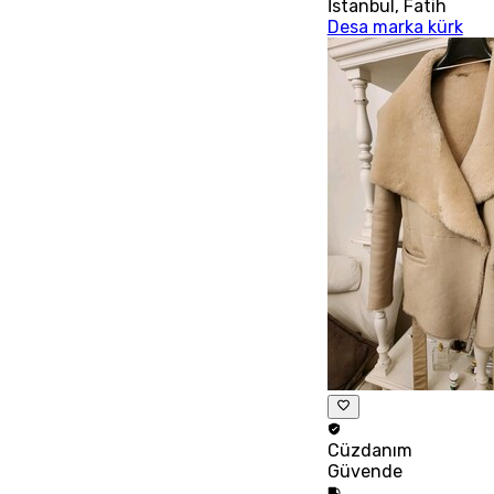
İstanbul
,
Fatih
Desa marka kürk
Cüzdanım
Güvende