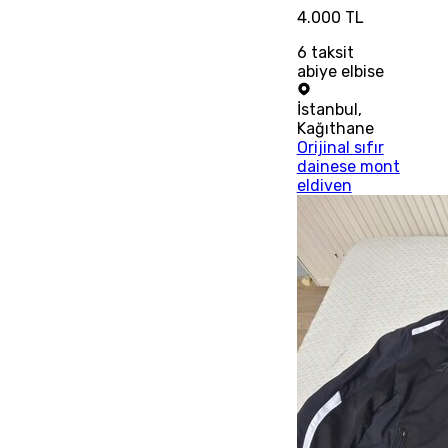
4.000 TL
6
taksit
abiye elbise
İstanbul
,
Kağıthane
Orijinal sıfır
dainese mont
eldiven