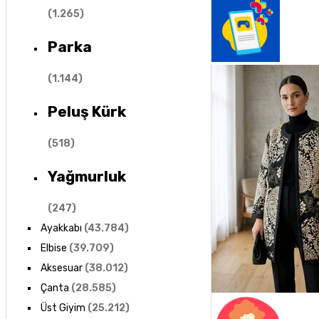
(
1.265
)
Parka
(
1.144
)
Peluş Kürk
(
518
)
Yağmurluk
(
247
)
Ayakkabı
(
43.784
)
Elbise
(
39.709
)
Aksesuar
(
38.012
)
Çanta
(
28.585
)
Üst Giyim
(
25.212
)