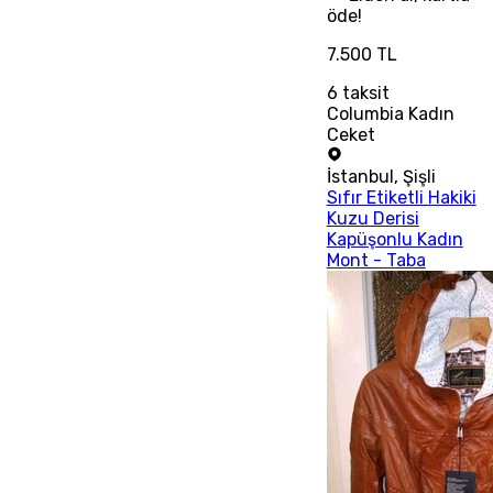
öde!
7.500 TL
6
taksit
Columbia Kadın
Ceket
İstanbul
,
Şişli
Sıfır Etiketli Hakiki
Kuzu Derisi
Kapüşonlu Kadın
Mont - Taba