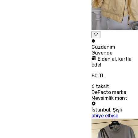
Cüzdanım
Güvende
Elden al, kartla
öde!
80 TL
6
taksit
DeFacto marka
Mevsimlik mont
İstanbul
,
Şişli
abiye elbise