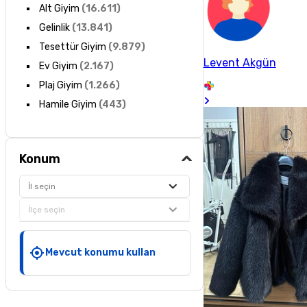
Alt Giyim
(
16.611
)
Gelinlik
(
13.841
)
Tesettür Giyim
(
9.879
)
Levent Akgün
Ev Giyim
(
2.167
)
Plaj Giyim
(
1.266
)
Hamile Giyim
(
443
)
Konum
İl seçin
İlçe seçin
Mevcut konumu kullan