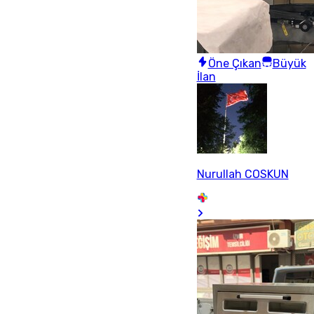
Öne Çıkan
Büyük
İlan
Nurullah COSKUN