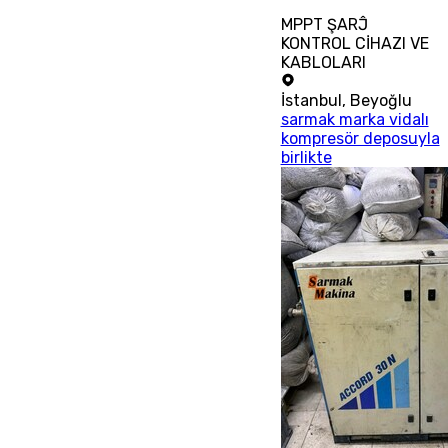
MPPT ŞARĴ
KONTROL CİHAZI VE
KABLOLARI
İstanbul
,
Beyoğlu
sarmak marka vidalı
kompresör deposuyla
birlikte