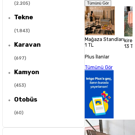
(
2.205
)
Tümünü Gör
Tekne
(
1.843
)
Mağaza Standları
kire
Karavan
1 TL
13 T
Plus İlanlar
(
697
)
Tümünü Gör
Kamyon
(
453
)
Otobüs
(
60
)