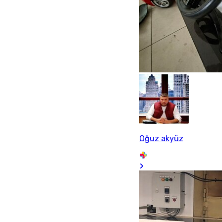
Oğuz akyüz