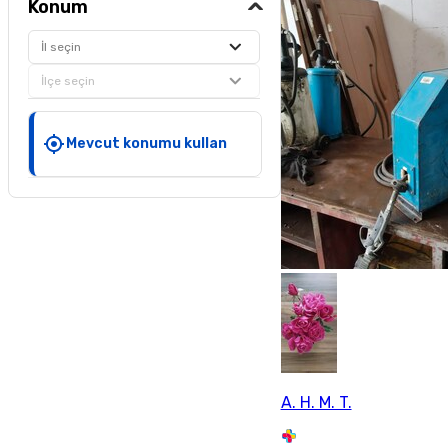
Konum
İl seçin
İlçe seçin
Mevcut konumu kullan
A. H. M. T.