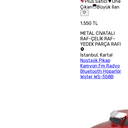
Plus Satıcı
Öne
Çıkan
Büyük İlan
1.550 TL
METAL CİVATALI
RAF-ÇELİK RAF-
YEDEK PARÇA RAFI
İstanbul
,
Kartal
Nostajik Pikap
Kamyon Fm Radyo
Bluetooth Hoparlör
Wster WS-558B