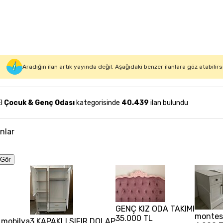
Aradığın ilan artık yayında değil. Aşağıdaki benzer ilanlara göz atabilirs
El
Çocuk & Genç Odası
kategorisinde
40.439
ilan bulundu
anlar
Gör
GENÇ KIZ ODA TAKIMI
montesö
35.000 TL
 mobilya
3 KAPAKLI SIFIR DOLAP