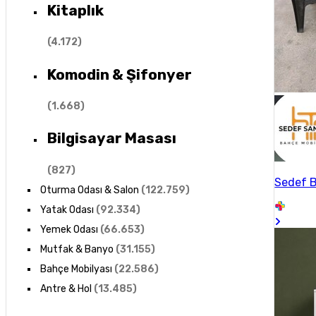
Kitaplık
(
4.172
)
Komodin & Şifonyer
(
1.668
)
Bilgisayar Masası
(
827
)
Sedef B
Oturma Odası & Salon
(
122.759
)
Yatak Odası
(
92.334
)
Yemek Odası
(
66.653
)
Mutfak & Banyo
(
31.155
)
Bahçe Mobilyası
(
22.586
)
Antre & Hol
(
13.485
)