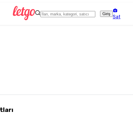
Giriş
Sat
tları