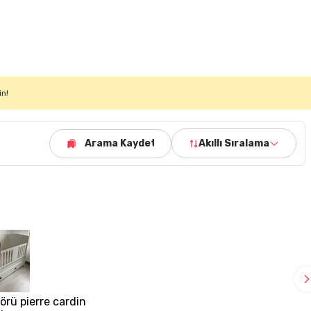
in!
Arama Kaydet
Akıllı Sıralama
rü pierre cardin