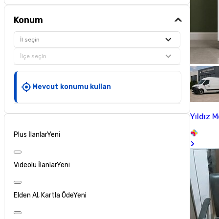
Konum
İl seçin
İlçe seçin
Mevcut konumu kullan
Yıldız M
Plus İlanlar
Yeni
Videolu İlanlar
Yeni
Elden Al, Kartla Öde
Yeni