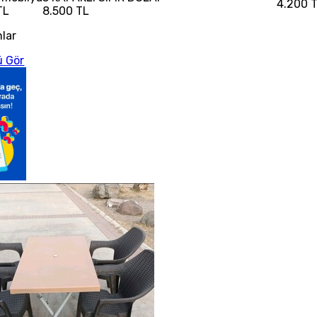
4.200 
TL
8.500 TL
nlar
 Gör