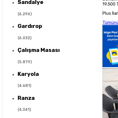
Sandalye
19.500 
Plus İla
(
6.296
)
Tümünü
Gardırop
(
6.032
)
Çalışma Masası
(
5.879
)
Karyola
(
4.681
)
Ranza
(
4.341
)