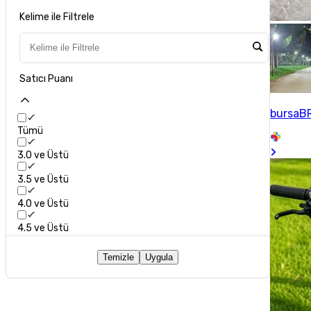
Kelime ile Filtrele
Satıcı Puanı
bursaB
Tümü
3.0 ve Üstü
3.5 ve Üstü
4.0 ve Üstü
4.5 ve Üstü
Temizle
Uygula