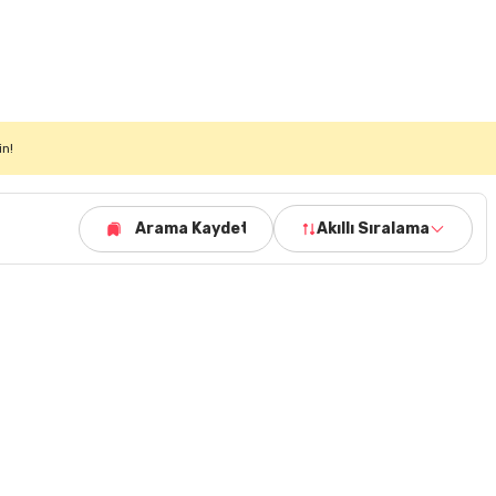
in!
Arama Kaydet
Akıllı Sıralama