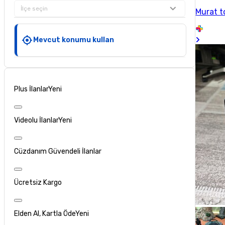
İlçe seçin
Murat 
Mevcut konumu kullan
Plus İlanlar
Yeni
Videolu İlanlar
Yeni
Cüzdanım Güvendeli İlanlar
Ücretsiz Kargo
Elden Al, Kartla Öde
Yeni