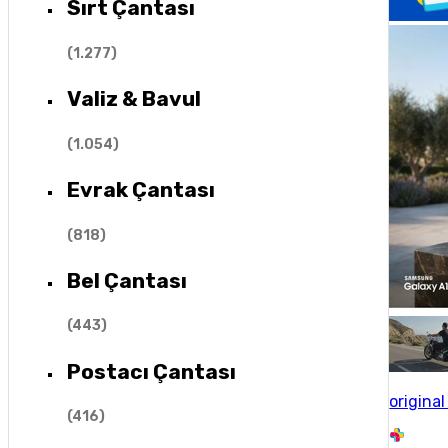
Sırt Çantası
(
1.277
)
Valiz & Bavul
(
1.054
)
Evrak Çantası
(
818
)
Bel Çantası
(
443
)
Postacı Çantası
origina
(
416
)