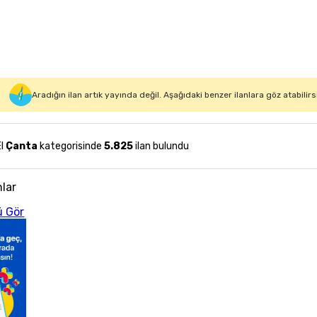
Aradığın ilan artık yayında değil. Aşağıdaki benzer ilanlara göz atabilirs
El
Çanta
kategorisinde
5.825
ilan bulundu
nlar
 Gör