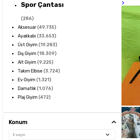
Spor Çantası
(
286
)
Aksesuar
(
49.735
)
Ayakkabı
(
33.653
)
Üst Giyim
(
19.283
)
Dış Giyim
(
18.309
)
Alt Giyim
(
9.225
)
Takım Elbise
(
3.724
)
Ev Giyim
(
1.321
)
Damatlık
(
1.076
)
Plaj Giyim
(
472
)
Konum
İl seçin