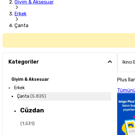
Giyim & Aksesuar
Erkek
Çanta
Kategoriler
İkinci 
Plus İla
Giyim & Aksesuar
Erkek
Tümünü
Çanta
(
5.825
)
Cüzdan
(
1.531
)