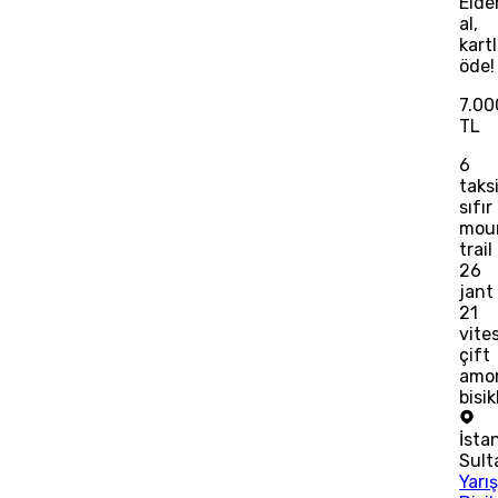
Elde
al,
kart
öde!
7.00
TL
6
taks
sıfır
mou
trail
26
jant
21
vites
çift
amor
bisik
İsta
Sult
Yarı