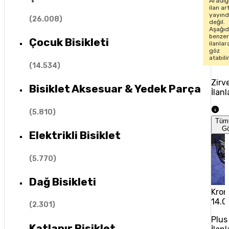
Aradığ
ilan ar
yayın
(
26.008
)
değil.
Aşağıd
benze
Çocuk Bisikleti
ilanlar
göz
atabili
(
14.534
)
Zirv
Bisiklet Aksesuar & Yedek Parça
İlanl
(
5.810
)
Tüm
G
Elektrikli Bisiklet
(
5.770
)
Dağ Bisikleti
Kron
14.0
(
2.301
)
Plus
Katlanır Bisiklet