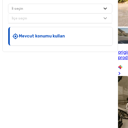
İl seçin
İlçe seçin
Mevcut konumu kullan
orig
prod