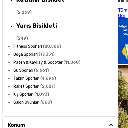
İlanl
Tüm
(
2.269
)
Gör
Yarış Bisikleti
(
249
)
Fitness Sporları
(
20.586
)
Doğa Sporları
(
17.351
)
Paten & Kaykay & Scooter
(
11.868
)
Su Sporları
(
6.661
)
Takım Sporları
(
4.696
)
Raket Sporları
(
2.027
)
Kış Sporları
(
1.093
)
Salon Oyunları
(
660
)
Konum