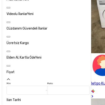
Videolu İlanlar
Yeni
Cüzdanım Güvendeli İlanlar
Ücretsiz Kargo
Elden Al, Kartla Öde
Yeni
Fiyat
letgo Ku
Min
Maks
İlan Tarihi