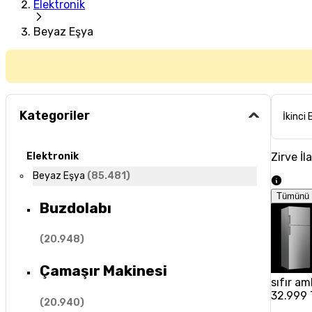
Elektronik
Beyaz Eşya
Kategoriler
İkinci 
Zirve İl
Elektronik
Beyaz Eşya
(
85.481
)
Tümünü 
Buzdolabı
(
20.948
)
Çamaşır Makinesi
sıfır am
32.999 
(
20.940
)