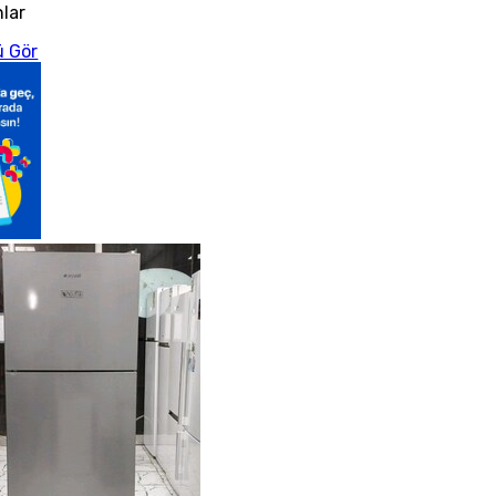
nlar
 Gör