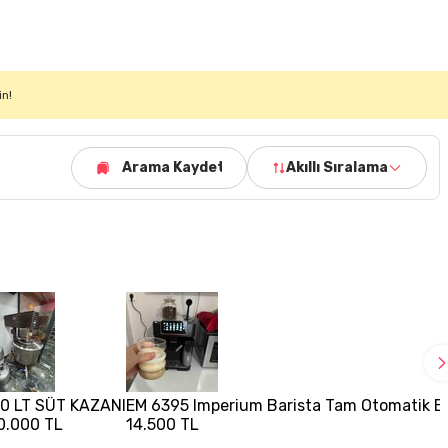
in!
Arama Kaydet
Akıllı Sıralama
0 LT SÜT KAZANI
EM 6395 Imperium Barista Tam Otomatik Es
0.000 TL
14.500 TL