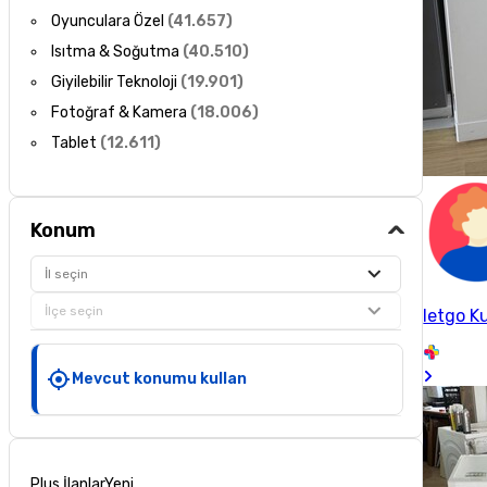
Oyunculara Özel
(
41.657
)
Isıtma & Soğutma
(
40.510
)
Giyilebilir Teknoloji
(
19.901
)
Fotoğraf & Kamera
(
18.006
)
Tablet
(
12.611
)
Konum
İl seçin
İlçe seçin
letgo Ku
Mevcut konumu kullan
Plus İlanlar
Yeni