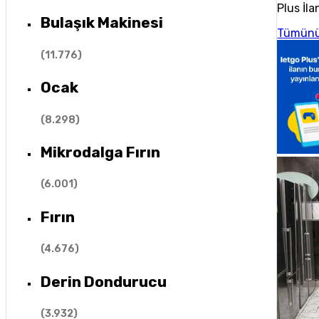
Plus İla
Bulaşık Makinesi
Tümünü
(
11.776
)
Ocak
(
8.298
)
Mikrodalga Fırın
(
6.001
)
Fırın
(
4.676
)
Derin Dondurucu
(
3.932
)