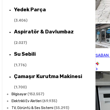
Yedek Parça
(
3.406
)
Aspiratör & Davlumbaz
(
2.027
)
Su Sebili
ŞABAN
(
1.776
)
Çamaşır Kurutma Makinesi
(
1.700
)
Bilgisayar
(
152.557
)
Elektrikli Ev Aletleri
(
69.935
)
TV, Görüntü & Ses Sistemi
(
55.293
)