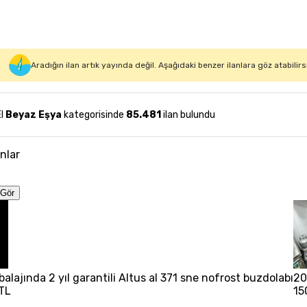
Aradığın ilan artık yayında değil. Aşağıdaki benzer ilanlara göz atabilirs
El
Beyaz Eşya
kategorisinde
85.481
ilan bulundu
anlar
Gör
balajında 2 yıl garantili Altus al 371 sne nofrost buzdolabı
20
TL
15