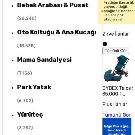
Aradığın ilan artık
Bebek Arabası & Puset
yayında değil.
Aşağıdaki benzer
ilanlara göz
(
26.240
)
atabilirsin!
Oto Koltuğu & Ana Kucağı
Zirve İlanlar
(
18.538
)
Tümünü Gör
Mama Sandalyesi
(
7.156
)
Park Yatak
CYBEX Talos S
35.000 TL
(
6.702
)
Plus İlanlar
Yürüteç
Tümünü Gör
(
3.257
)