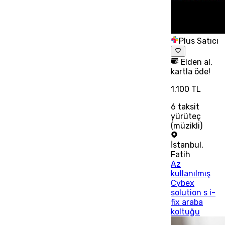
Plus Satıcı
Elden al,
kartla öde!
1.100 TL
6
taksit
yürüteç
(müzikli)
İstanbul
,
Fatih
Az
kullanılmış
Cybex
solution s i-
fix araba
koltuğu