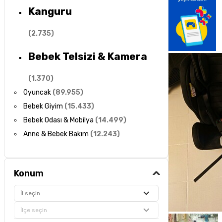
Kanguru
(
2.735
)
Bebek Telsizi & Kamera
(
1.370
)
Oyuncak
(
89.955
)
Bebek Giyim
(
15.433
)
Bebek Odası & Mobilya
(
14.499
)
Anne & Bebek Bakım
(
12.243
)
Konum
İl seçin
İlçe seçin