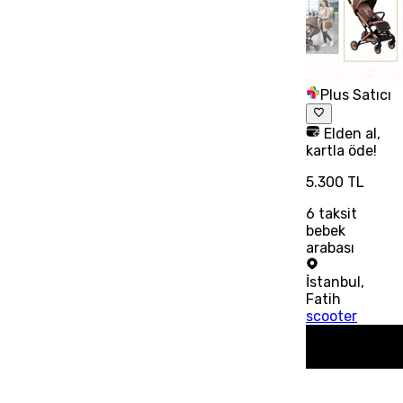
Plus Satıcı
Elden al,
kartla öde!
5.300 TL
6
taksit
bebek
arabası
İstanbul
,
Fatih
scooter