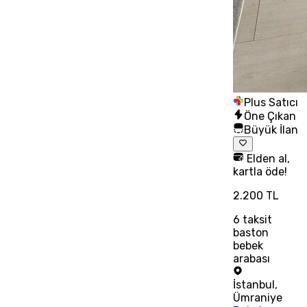
Plus Satıcı
Öne Çıkan
Büyük İlan
Elden al,
kartla öde!
2.200 TL
6
taksit
baston
bebek
arabası
İstanbul
,
Ümraniye