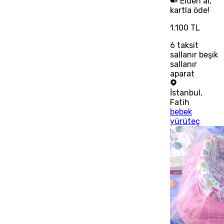
Elden al,
kartla öde!
1.100 TL
6
taksit
sallanır beşik
sallanır
aparat
İstanbul
,
Fatih
bebek
yürüteç