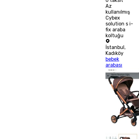
6
taksit
Az
kullanılmış
Cybex
solution s i-
fix araba
koltuğu
İstanbul
,
Kadıköy
bebek
arabası