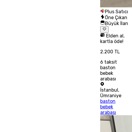
Plus Satıcı
Öne Çıkan
Büyük İlan
Elden al,
kartla öde!
2.200 TL
6
taksit
baston
bebek
arabası
İstanbul
,
Ümraniye
baston
bebek
arabası