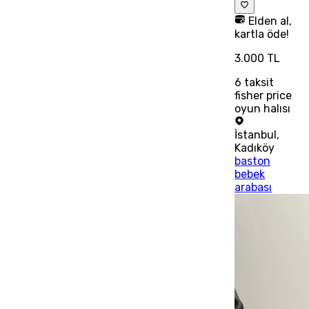
Elden al,
kartla öde!
3.000 TL
6
taksit
fisher price
oyun halısı
İstanbul
,
Kadıköy
baston
bebek
arabası