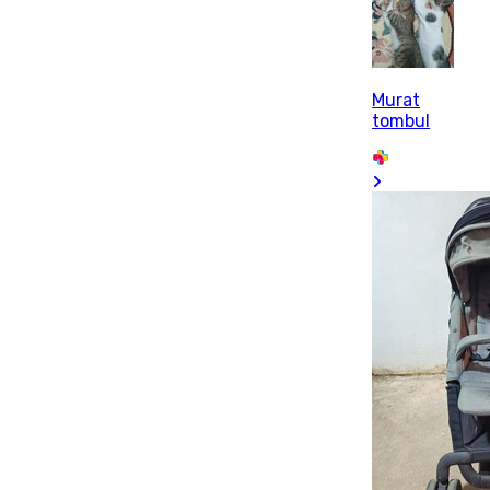
Murat
tombul