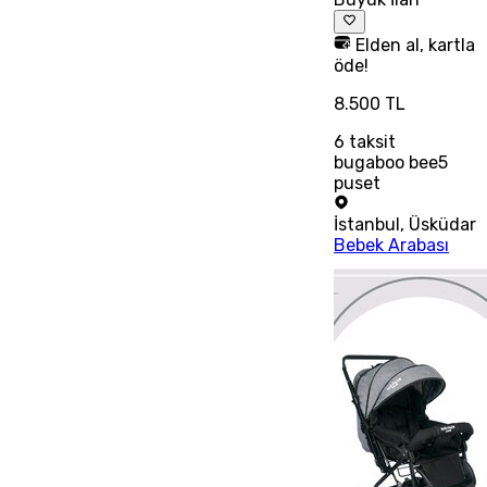
Elden al, kartla
öde!
8.500 TL
6
taksit
bugaboo bee5
puset
İstanbul
,
Üsküdar
Bebek Arabası