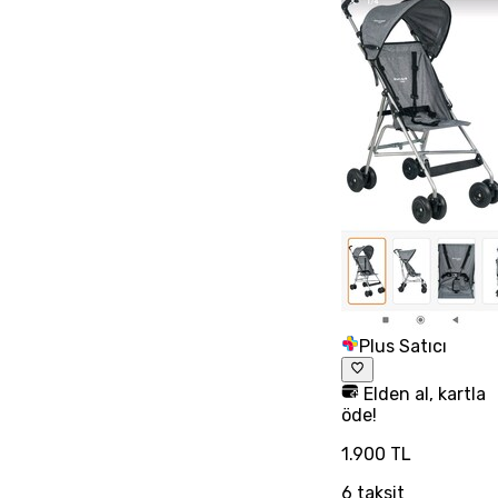
Plus Satıcı
Elden al, kartla
öde!
1.900 TL
6
taksit