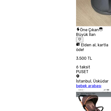
Öne Çıkan
Büyük İlan
Elden al, kartla
öde!
3.500 TL
6
taksit
PUSET
İstanbul
,
Üsküdar
bebek arabası