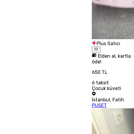
Plus Satıcı
Elden al, kartla
öde!
650 TL
6
taksit
Çocuk küveti
İstanbul
,
Fatih
PUSET