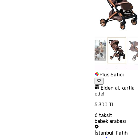
Plus Satıcı
Elden al, kartla
öde!
5.300 TL
6
taksit
bebek arabası
İstanbul
,
Fatih