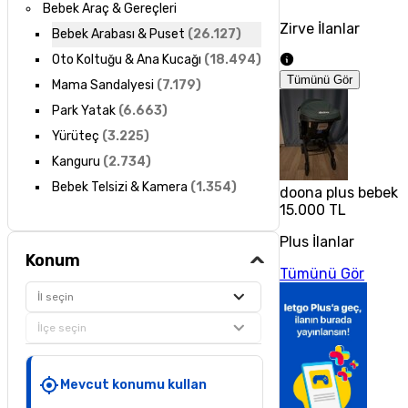
Bebek Araç & Gereçleri
Zirve İlanlar
Bebek Arabası & Puset
(
26.127
)
Oto Koltuğu & Ana Kucağı
(
18.494
)
Tümünü Gör
Mama Sandalyesi
(
7.179
)
Park Yatak
(
6.663
)
Yürüteç
(
3.225
)
Kanguru
(
2.734
)
Bebek Telsizi & Kamera
(
1.354
)
doona plus bebek 
15.000 TL
Plus İlanlar
Konum
Tümünü Gör
İl seçin
İlçe seçin
Mevcut konumu kullan