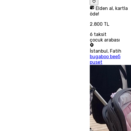
Elden al, kartla
öde!
2.800 TL
6
taksit
çocuk arabası
İstanbul
,
Fatih
bugaboo bee5
puset