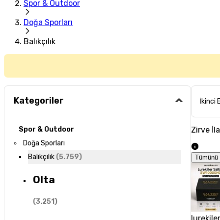
Spor & Outdoor
Doğa Sporları
Balıkçılık
Kategoriler
İkinci 
Zirve İl
Spor & Outdoor
Doğa Sporları
Balıkçılık
(
5.759
)
Tümünü 
Olta
(
3.251
)
lurekile