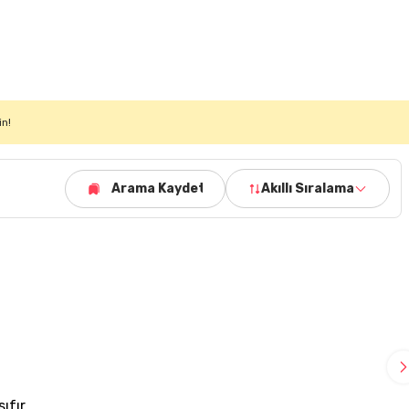
in!
Arama Kaydet
Akıllı Sıralama
sıfır