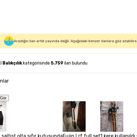
Aradığın ilan artık yayında değil. Aşağıdaki benzer ilanlara göz atabilirs
El
Balıkçılık
kategorisinde
5.759
ilan bulundu
anlar
Gör
r saltist olta sıfır kutusunda
Fujin Lrf full set
1 kere kullanıldı 