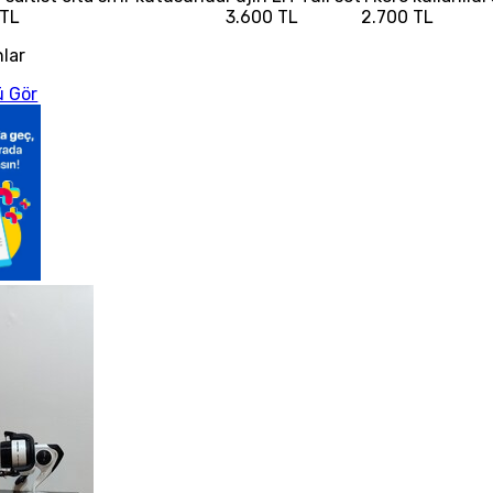
 TL
3.600 TL
2.700 TL
nlar
 Gör