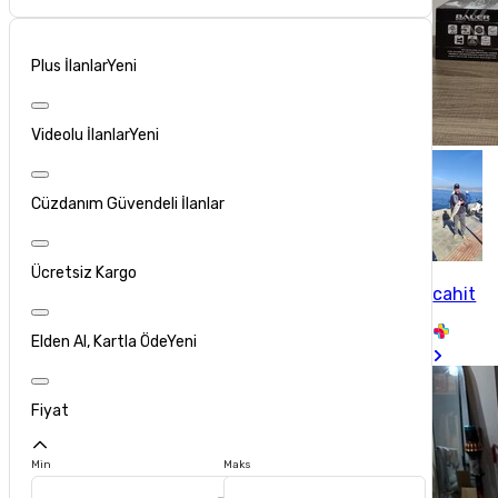
Plus İlanlar
Yeni
Videolu İlanlar
Yeni
Cüzdanım Güvendeli İlanlar
Ücretsiz Kargo
cahit
Elden Al, Kartla Öde
Yeni
Fiyat
Min
Maks