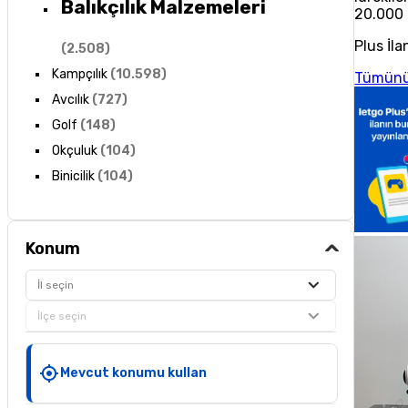
Balıkçılık Malzemeleri
20.000
Plus İla
(
2.508
)
Kampçılık
(
10.598
)
Tümünü
Avcılık
(
727
)
Golf
(
148
)
Okçuluk
(
104
)
Binicilik
(
104
)
Konum
İl seçin
İlçe seçin
Mevcut konumu kullan