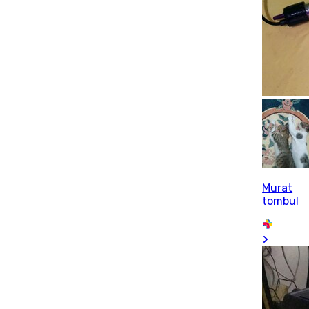
Murat
tombul