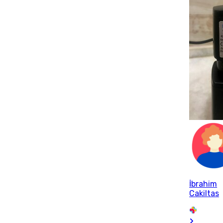
İbrahim
Cakiltas