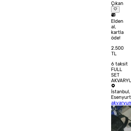
Çıkan
Elden
al,
kartla
öde!
2.500
TL
6
taksit
FULL
SET
AKVARY
İstanbul
,
Esenyur
akvaryu