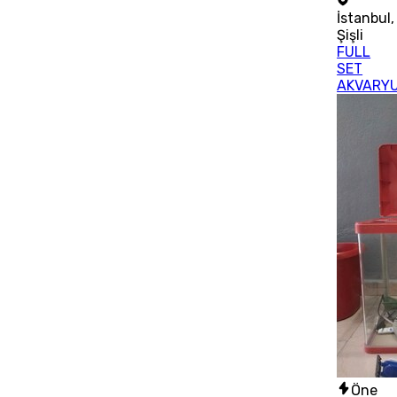
İstanbul
,
Şişli
FULL
SET
AKVARY
Öne