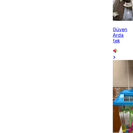
Güven
Arda
tek