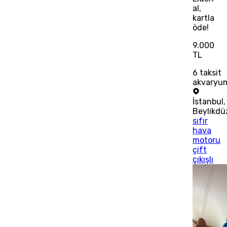
al,
kartla
öde!
9.000
TL
6
taksit
akvaryu
İstanbul
,
Beylikdü
sıfır
hava
motoru
çift
çıkışlı