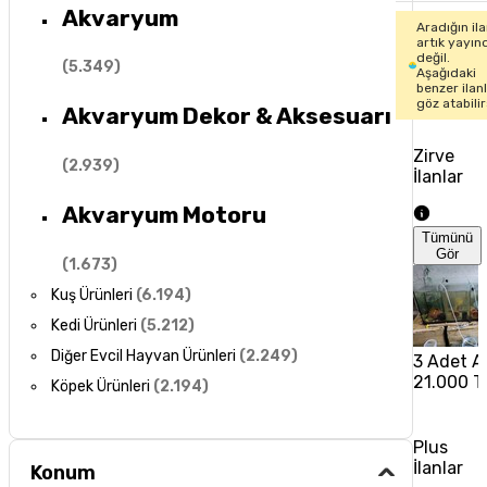
Akvaryum
Aradığın il
artık yayın
değil.
(
5.349
)
Aşağıdaki
benzer ilan
göz atabilir
Akvaryum Dekor & Aksesuarı
Zirve
(
2.939
)
İlanlar
Akvaryum Motoru
Tümünü
Gör
(
1.673
)
Kuş Ürünleri
(
6.194
)
Kedi Ürünleri
(
5.212
)
Diğer Evcil Hayvan Ürünleri
(
2.249
)
3 Adet Ak
21.000 T
Köpek Ürünleri
(
2.194
)
Plus
İlanlar
Konum