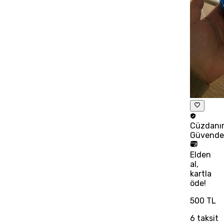
Cüzdanı
Güvend
Elden
al,
kartla
öde!
500 TL
6
taksit