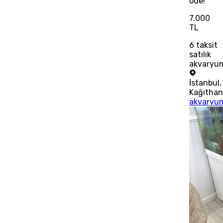
öde!
7.000
TL
6
taksit
satılık
akvaryu
İstanbul
,
Kağıtha
akvaryu