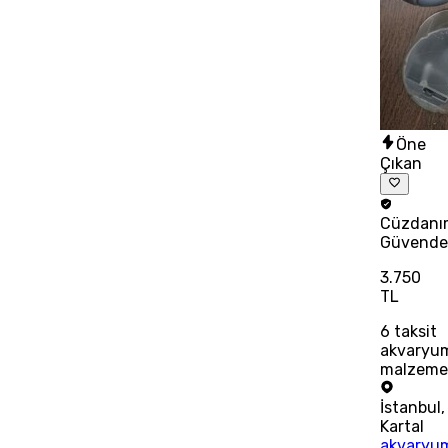
Öne
Çıkan
Cüzdanı
Güvend
3.750
TL
6
taksit
akvaryu
malzeme
İstanbul
,
Kartal
akvaryu