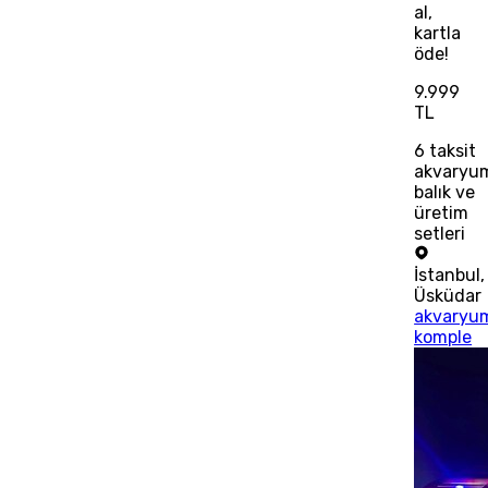
al,
kartla
öde!
9.999
TL
6
taksit
akvaryu
balık ve
üretim
setleri
İstanbul
,
Üsküdar
akvaryu
komple