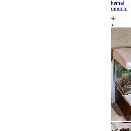
kemal
medeni