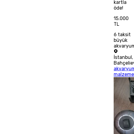
kartla
öde!
15.000
TL
6
taksit
büyük
akvaryu
İstanbul
,
Bahçelie
akvaryu
malzeme