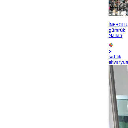
İNEBOLU
gümrük
Mallari
satılık
akvaryu