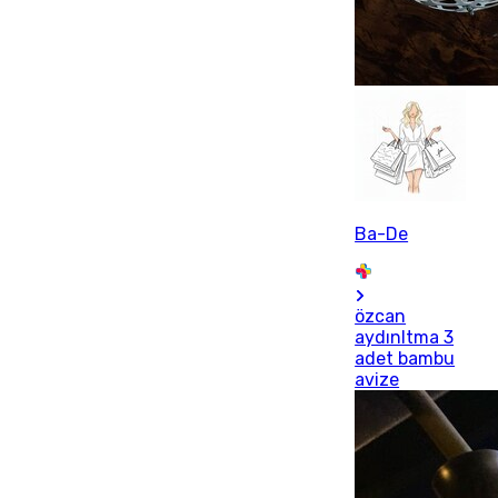
Ba-De
özcan
aydınltma 3
adet bambu
avize