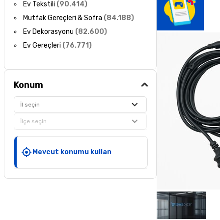
Ev Tekstili
(
90.414
)
Mutfak Gereçleri & Sofra
(
84.188
)
Ev Dekorasyonu
(
82.600
)
Ev Gereçleri
(
76.771
)
Konum
İl seçin
İlçe seçin
Mevcut konumu kullan