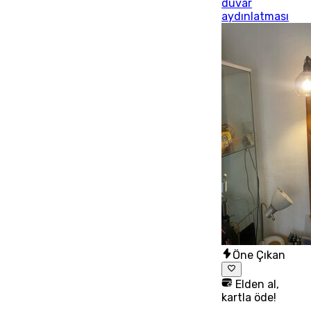
duvar
aydınlatması
Öne Çıkan
Elden al,
kartla öde!