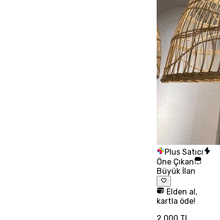
Plus Satıcı
Öne Çıkan
Büyük İlan
Elden al,
kartla öde!
2.000 TL