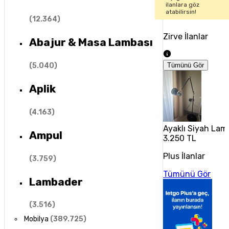
ilanlara göz
atabilirsin!
(
12.364
)
Zirve İlanlar
Abajur & Masa Lambası
(
5.040
)
Tümünü Gör
Aplik
(
4.163
)
Ayaklı Siyah Lam
Ampul
3.250 TL
Plus İlanlar
(
3.759
)
Tümünü Gör
Lambader
(
3.516
)
Mobilya
(
389.725
)