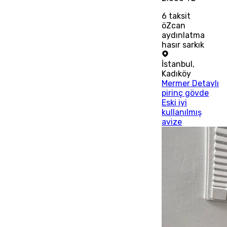
6
taksit
öZcan
aydınlatma
hasır sarkık
İstanbul
,
Kadıköy
Mermer Detaylı
pirinç gövde
Eski iyi
kullanılmış
avize