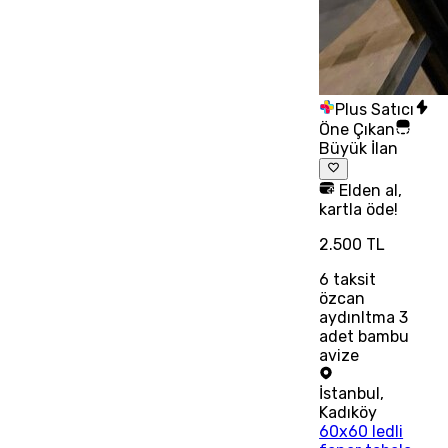
Plus Satıcı
Öne Çıkan
Büyük İlan
Elden al,
kartla öde!
2.500 TL
6
taksit
özcan
aydınltma 3
adet bambu
avize
İstanbul
,
Kadıköy
60x60 ledli