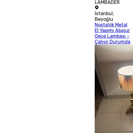
LAMBADER
İstanbul
,
Beyoğlu
Nostaljik Metal
El Yapımı Abajur
Gece Lambası –
Çalışır Durumda