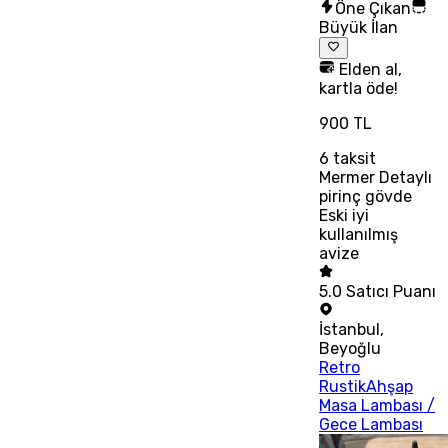
Öne Çıkan
Büyük İlan
Elden al,
kartla öde!
900 TL
6
taksit
Mermer Detaylı
pirinç gövde
Eski iyi
kullanılmış
avize
5.0
Satıcı Puanı
İstanbul
,
Beyoğlu
Retro
RustikAhşap
Masa Lambası /
Gece Lambası