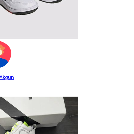
 Akgün