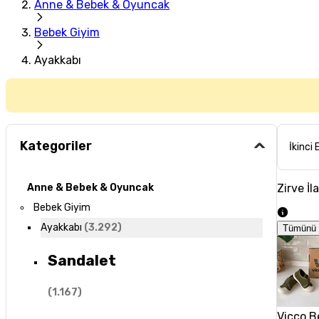
Anne & Bebek & Oyuncak
Bebek Giyim
Ayakkabı
Kategoriler
İkinci 
Zirve İl
Anne & Bebek & Oyuncak
Bebek Giyim
Ayakkabı
(
3.292
)
Tümünü 
Sandalet
(
1.167
)
Vicco B