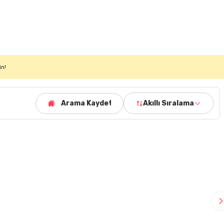
in!
Arama Kaydet
Akıllı Sıralama