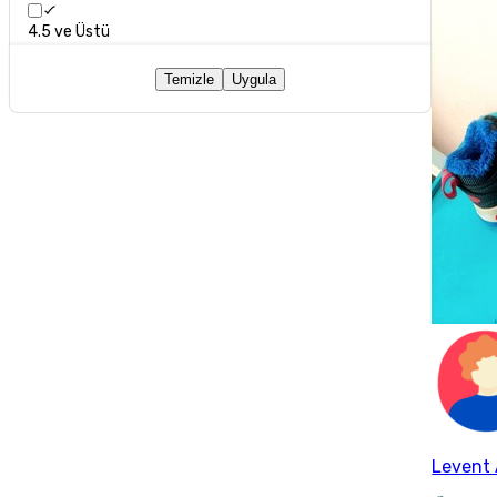
4.5 ve Üstü
Temizle
Uygula
Levent