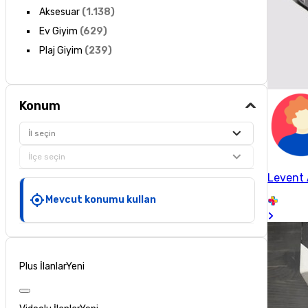
Aksesuar
(
1.138
)
Ev Giyim
(
629
)
Plaj Giyim
(
239
)
Konum
İl seçin
İlçe seçin
Levent
Mevcut konumu kullan
Plus İlanlar
Yeni