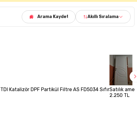
Arama Kaydet
Akıllı Sıralama
TDI Katalizör DPF Partikül Filtre AS FD5034 Sıfır
Satılık amer
2.250 TL