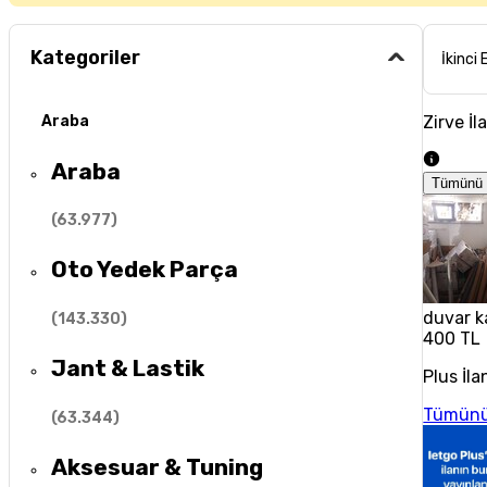
Kategoriler
İkinci 
Zirve İl
Araba
Araba
Tümünü 
(
63.977
)
Oto Yedek Parça
duvar k
(
143.330
)
400 TL
Jant & Lastik
Plus İla
Tümünü
(
63.344
)
Aksesuar & Tuning