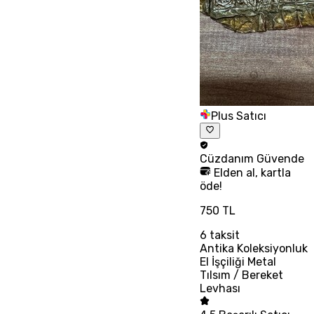
Plus Satıcı
Cüzdanım
Güvende
Elden al, kartla
öde!
750 TL
6
taksit
Antika Koleksiyonluk
El İşçiliği Metal
Tılsım / Bereket
Levhası