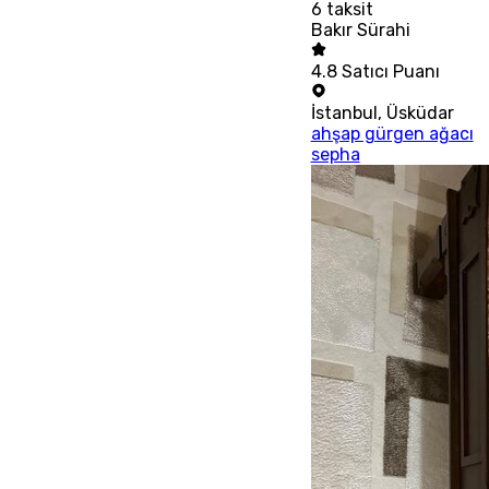
6
taksit
Bakır Sürahi
4.8
Satıcı Puanı
İstanbul
,
Üsküdar
ahşap gürgen ağacı
sepha