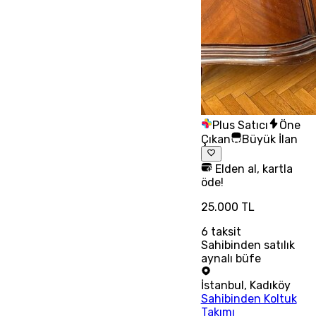
Plus Satıcı
Öne
Çıkan
Büyük İlan
Elden al, kartla
öde!
25.000 TL
6
taksit
Sahibinden satılık
aynalı büfe
İstanbul
,
Kadıköy
Sahibinden Koltuk
Takımı