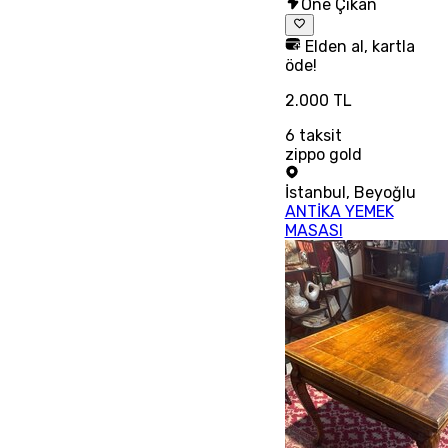
Öne Çıkan
Elden al, kartla
öde!
2.000 TL
6
taksit
zippo gold
İstanbul
,
Beyoğlu
ANTİKA YEMEK
MASASI