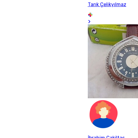
Tarık Çelikyılmaz
İbrahim Cakiltas