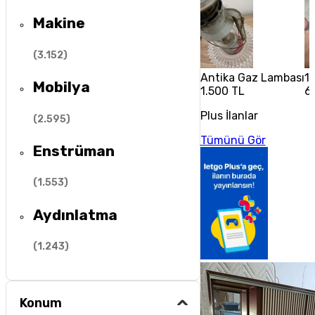
Makine
(
3.152
)
Antika Gaz Lambası
1
Mobilya
1.500 TL
6
Plus İlanlar
(
2.595
)
Tümünü Gör
Enstrüman
(
1.553
)
Aydınlatma
(
1.243
)
Konum