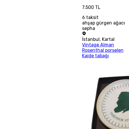
7.500 TL
6
taksit
ahşap gürgen ağacı
sepha
İstanbul
,
Kartal
Vintage Alman
Rosenthal porselen
Kaide tabağı