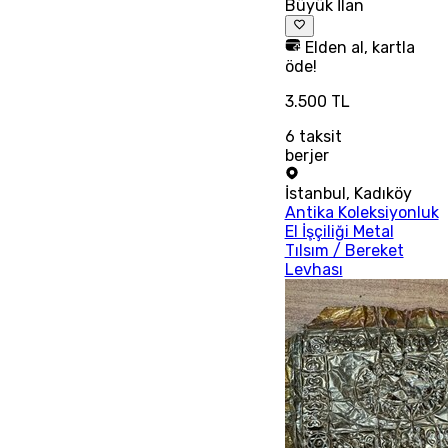
Büyük İlan
Elden al, kartla
öde!
3.500 TL
6
taksit
berjer
İstanbul
,
Kadıköy
Antika Koleksiyonluk
El İşçiliği Metal
Tılsım / Bereket
Levhası