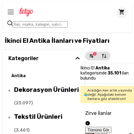
İkinci El Antika İlanları ve Fiyatları
1
Kategoriler
İkinci El
Antika
kategorisinde
35.101
ilan
Antika
bulundu
Dekorasyon Ürünleri
Aradığın ilan artık yayında
değil. Aşağıdaki benzer
ilanlara göz atabilirsin!
(
23.097
)
Zirve İlanlar
Tekstil Ürünleri
(
3.461
)
Tümünü Gör