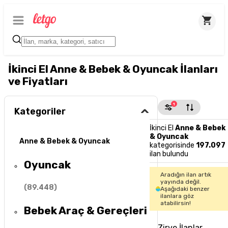
İkinci El Anne & Bebek & Oyuncak İlanları
ve Fiyatları
1
Kategoriler
İkinci El
Anne & Bebek
& Oyuncak
Anne & Bebek & Oyuncak
kategorisinde
197.097
ilan bulundu
Oyuncak
Aradığın ilan artık
yayında değil.
(
89.448
)
Aşağıdaki benzer
ilanlara göz
atabilirsin!
Bebek Araç & Gereçleri
Zirve İlanlar