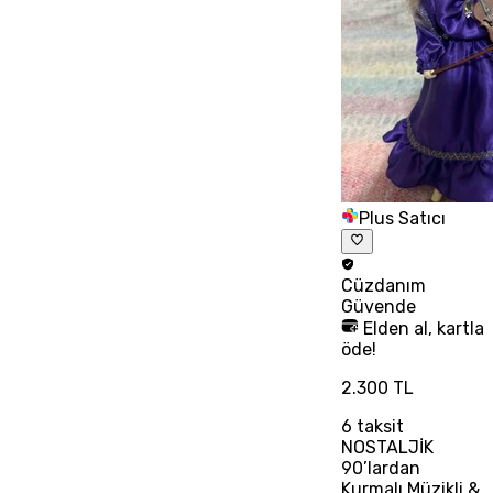
Plus Satıcı
Cüzdanım
Güvende
Elden al, kartla
öde!
2.300 TL
6
taksit
NOSTALJİK
90’lardan
Kurmalı Müzikli &