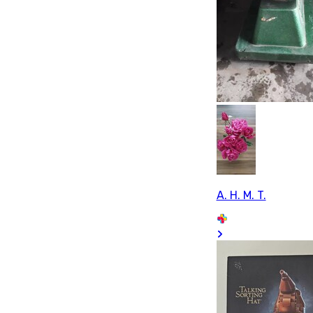
A. H. M. T.