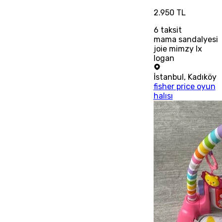
2.950 TL
6
taksit
mama sandalyesi
joie mimzy lx
logan
İstanbul
,
Kadıköy
fisher price oyun
halısı