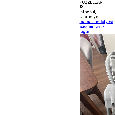
PUZZLELAR
İstanbul
,
Ümraniye
mama sandalyesi
joie mimzy lx
logan