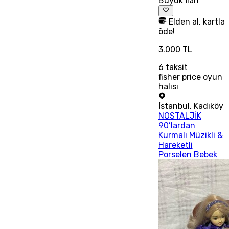
Büyük İlan
Elden al, kartla
öde!
3.000 TL
6
taksit
fisher price oyun
halısı
İstanbul
,
Kadıköy
NOSTALJİK
90’lardan
Kurmalı Müzikli &
Hareketli
Porselen Bebek