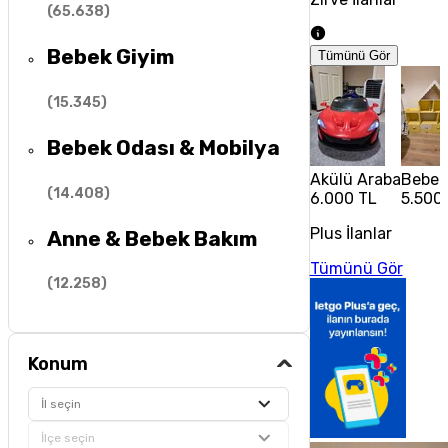
(
65.638
)
Bebek Giyim
Tümünü Gör
(
15.345
)
Bebek Odası & Mobilya
Akülü Araba
Bebek 
(
14.408
)
6.000 TL
5.500
Plus İlanlar
Anne & Bebek Bakım
Tümünü Gör
(
12.258
)
Konum
İl seçin
İlçe seçin