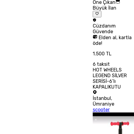
Öne Çıkan
Büyük İlan
Cüzdanım
Güvende
Elden al, kartla
öde!
1.500 TL
6
taksit
HOT WHEELS
LEGEND SİLVER
SERİSİ-6’lı
KAPALIKUTU
İstanbul
,
Ümraniye
scooter