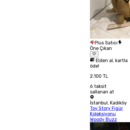
Plus Satıcı
Öne Çıkan
Elden al, kartla
öde!
2.100 TL
6
taksit
sallanan at
İstanbul
,
Kadıköy
Toy Story Figür
Koleksiyonu
Woody Buzz