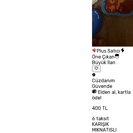
Plus Satıcı
Öne Çıkan
Büyük İlan
Cüzdanım
Güvende
Elden al, kartla
öde!
400 TL
6
taksit
KARIŞIK
MIKNATISLI