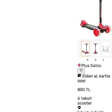
Plus Satıcı
Elden al, kartla
öde!
850 TL
6
taksit
scooter