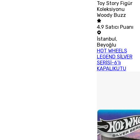
Toy Story Figür
Koleksiyonu
Woody Buzz
4.9
Satıcı Puanı
İstanbul
,
Beyoğlu
HOT WHEELS
LEGEND SİLVER
SERİSİ-6’lı
KAPALIKUTU