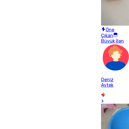
Öne
Çıkan
Büyük İlan
Deniz
Aytek