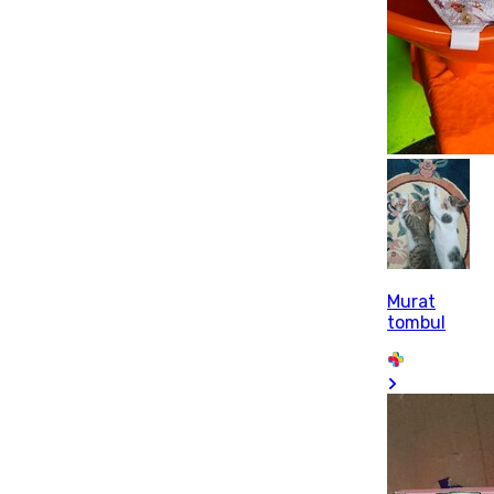
Murat
tombul