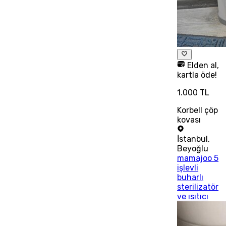
Elden al,
kartla öde!
1.000 TL
Korbell çöp
kovası
İstanbul
,
Beyoğlu
mamajoo 5
işlevli
buharlı
sterilizatör
ve ısıtıcı