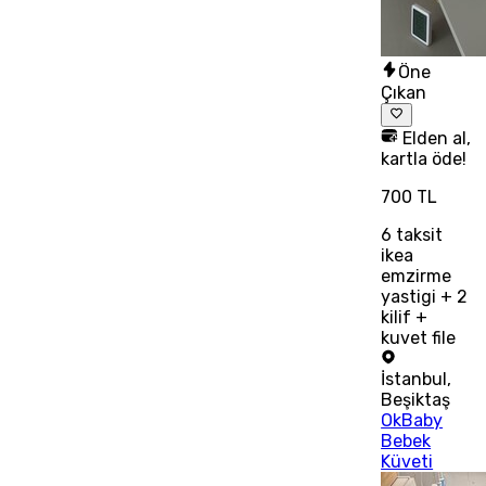
Öne
Çıkan
Elden al,
kartla öde!
700 TL
6
taksit
ikea
emzirme
yastigi + 2
kilif +
kuvet file
İstanbul
,
Beşiktaş
OkBaby
Bebek
Küveti