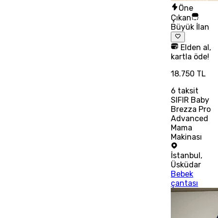
Öne
Çıkan
Büyük İlan
Elden al,
kartla öde!
18.750 TL
6
taksit
SIFIR Baby
Brezza Pro
Advanced
Mama
Makinası
İstanbul
,
Üsküdar
Bebek
çantası