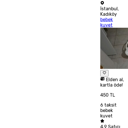
İstanbul
,
Kadıköy
bebek
kuvet
Elden al,
kartla öde!
450 TL
6
taksit
bebek
kuvet
4.9
Satıcı