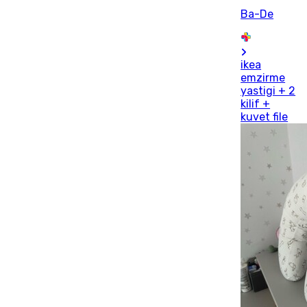
Ba-De
ikea
emzirme
yastigi + 2
kilif +
kuvet file