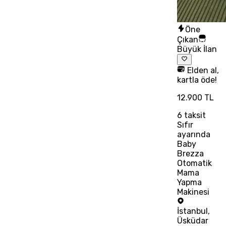
Öne
Çıkan
Büyük İlan
Elden al,
kartla öde!
12.900 TL
6
taksit
Sıfır
ayarında
Baby
Brezza
Otomatik
Mama
Yapma
Makinesi
İstanbul
,
Üsküdar