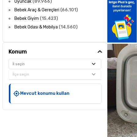
Oyuncak
(
89.966
)
Bebek Araç & Gereçleri
(
66.101
)
Bebek Giyim
(
15.423
)
Bebek Odası & Mobilya
(
14.560
)
Konum
İl seçin
İlçe seçin
Mevcut konumu kullan