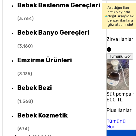
Bebek Beslenme Gereçleri
Aradığın ilan
artık yayında
değil. Aşağıdaki
(
3.764
)
benzer ilanlara
göz atabilirsin!
Bebek Banyo Gereçleri
Zirve İlanlar
(
3.160
)
Tümünü Gör
Emzirme Ürünleri
(
3.135
)
Bebek Bezi
Süt pompa m
600 TL
(
1.568
)
Plus İlanlar
Bebek Kozmetik
Tümünü
Gör
(
674
)