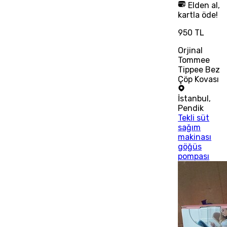
Elden al,
kartla öde!
950 TL
Orjinal
Tommee
Tippee Bez
Çöp Kovası
İstanbul
,
Pendik
Tekli süt
sağım
makinası
göğüs
pompası