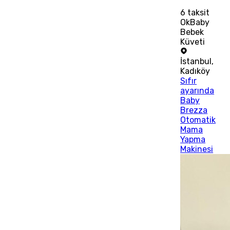
6
taksit
OkBaby
Bebek
Küveti
İstanbul
,
Kadıköy
Sıfır
ayarında
Baby
Brezza
Otomatik
Mama
Yapma
Makinesi