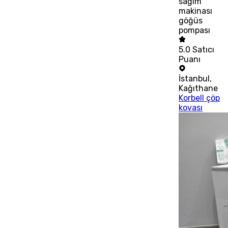
sağım
makinası
göğüs
pompası
5.0
Satıcı
Puanı
İstanbul
,
Kağıthane
Korbell çöp
kovası