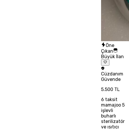
Öne
Çıkan
Büyük İlan
Cüzdanım
Güvende
5.500 TL
6
taksit
mamajoo 5
işlevli
buharlı
sterilizatör
ve ısıtıcı