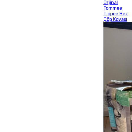
Orjinal
Tommee
Tippee Bez
Çöp Kovası