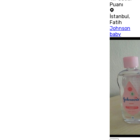
Puanı
İstanbul
,
Fatih
Johnson
baby