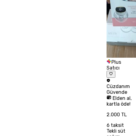
Plus
Satıcı
Cüzdanım
Güvende
Elden al,
kartla öde!
2.000 TL
6
taksit
Tekli süt