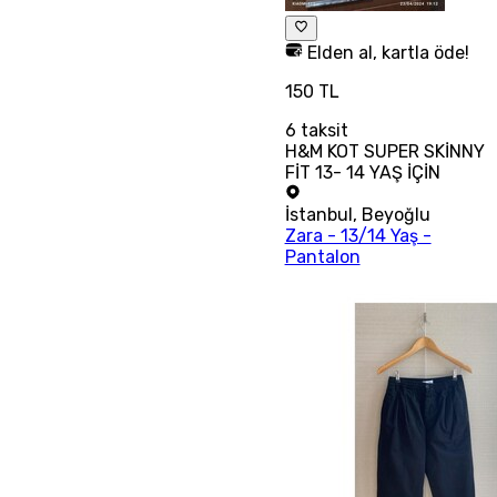
Elden al, kartla öde!
150 TL
6
taksit
H&M KOT SUPER SKİNNY
FİT 13- 14 YAŞ İÇİN
İstanbul
,
Beyoğlu
Zara - 13/14 Yaş -
Pantalon