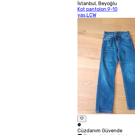
İstanbul
,
Beyoğlu
Kot pantolon.9-10
yaş,LCW
Cüzdanım
Güvende