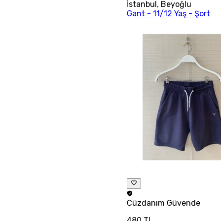
İstanbul
,
Beyoğlu
Gant - 11/12 Yaş - Şort
Cüzdanım
Güvende
480 TL