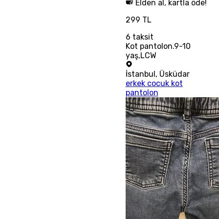
Elden al, kartla öde!
299 TL
6
taksit
Kot pantolon.9-10
yaş,LCW
İstanbul
,
Üsküdar
erkek cocuk kot
pantolon