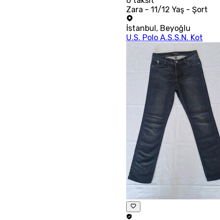
6
taksit
Zara - 11/12 Yaş - Şort
İstanbul
,
Beyoğlu
U.S. Polo A.S.S.N. Kot