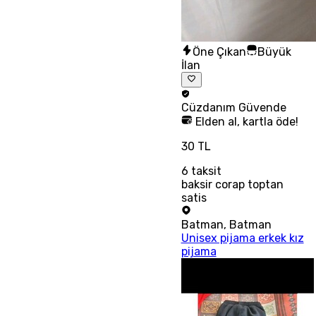
Öne Çıkan
Büyük
İlan
Cüzdanım
Güvende
Elden al, kartla öde!
30 TL
6
taksit
baksir corap toptan
satis
Batman
,
Batman
Unisex pijama erkek kız
pijama