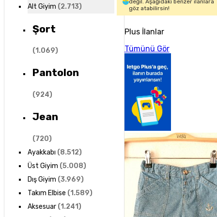
değil. Aşağıdaki benzer ilanlara
Alt Giyim
(
2.713
)
göz atabilirsin!
Şort
Plus İlanlar
Tümünü Gör
(
1.069
)
Pantolon
(
924
)
Jean
(
720
)
Ayakkabı
(
8.512
)
Üst Giyim
(
5.008
)
Dış Giyim
(
3.969
)
Takım Elbise
(
1.589
)
Aksesuar
(
1.241
)