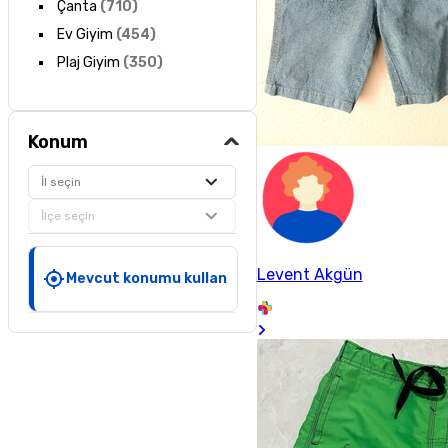
Çanta
(
710
)
Ev Giyim
(
454
)
Plaj Giyim
(
350
)
Konum
İl seçin
İlçe seçin
Levent Akgün
Mevcut konumu kullan