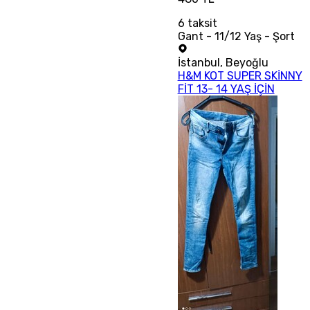
6
taksit
Gant - 11/12 Yaş - Şort
İstanbul
,
Beyoğlu
H&M KOT SUPER SKİNNY
FİT 13- 14 YAŞ İÇİN