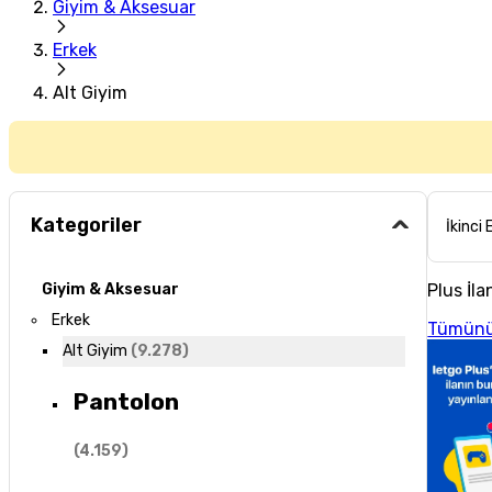
Giyim & Aksesuar
Erkek
Alt Giyim
Kategoriler
İkinci 
Plus İla
Giyim & Aksesuar
Erkek
Tümünü
Alt Giyim
(
9.278
)
Pantolon
(
4.159
)