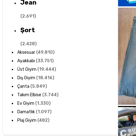
Jean
(
2.691
)
Şort
(
2.428
)
Aksesuar
(
49.810
)
Ayakkabı
(
33.751
)
Üst Giyim
(
19.444
)
Dış Giyim
(
18.416
)
Çanta
(
5.849
)
Takım Elbise
(
3.744
)
Ev Giyim
(
1.330
)
Damatlık
(
1.097
)
Plaj Giyim
(
482
)