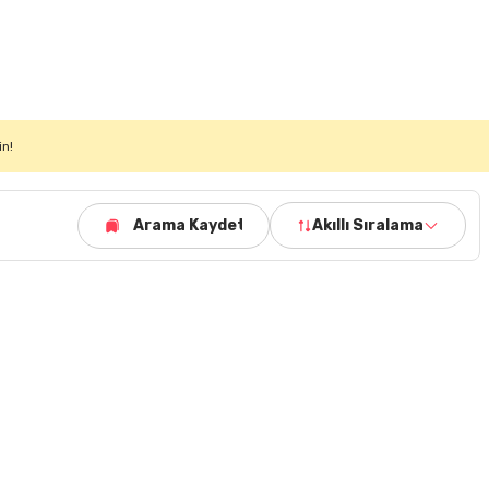
in!
Arama Kaydet
Akıllı Sıralama