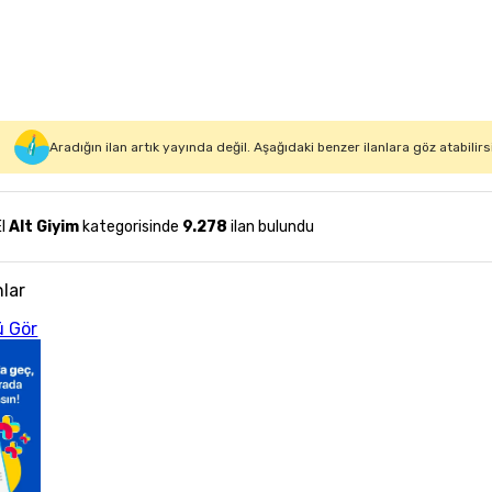
Aradığın ilan artık yayında değil. Aşağıdaki benzer ilanlara göz atabilirs
El
Alt Giyim
kategorisinde
9.278
ilan bulundu
nlar
 Gör