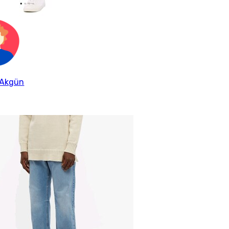
 Akgün