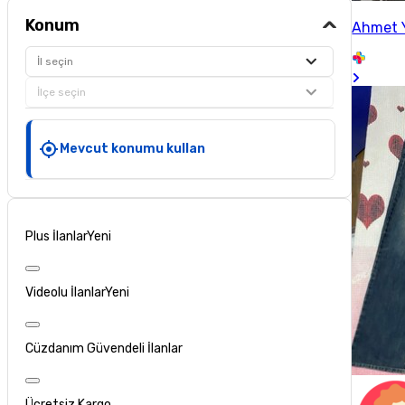
Konum
Ahmet 
İl seçin
İlçe seçin
Mevcut konumu kullan
Plus İlanlar
Yeni
Videolu İlanlar
Yeni
Cüzdanım Güvendeli İlanlar
Ücretsiz Kargo