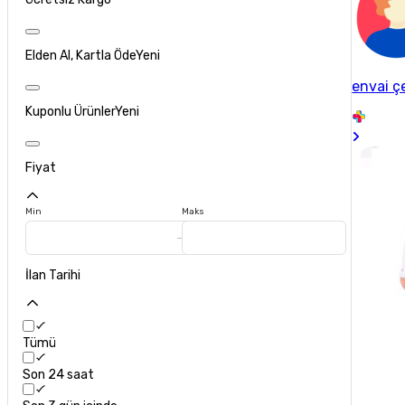
Elden Al, Kartla Öde
Yeni
envai ç
Kuponlu Ürünler
Yeni
Fiyat
Min
Maks
İlan Tarihi
Tümü
Son 24 saat