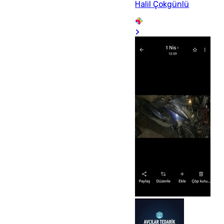
Halil Çokgünlü