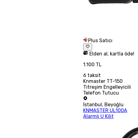
Plus Satıcı
Elden al, kartla öde!
1.100 TL
6
taksit
Knmaster TT-150
Titreşim Engelleyicili
Telefon Tutucu
İstanbul
,
Beyoğlu
KNMASTER UL100A
Alarmlı U Kilit