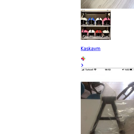
Kaskavm