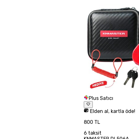
Plus Satıcı
Elden al, kartla öde!
800 TL
6
taksit
KNMASTER DL506A