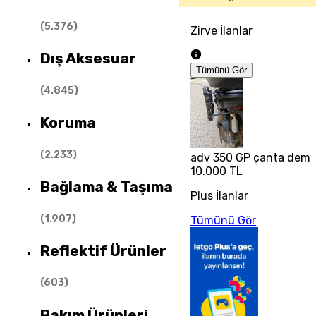
(
5.376
)
Zirve İlanlar
Dış Aksesuar
Tümünü Gör
(
4.845
)
Koruma
(
2.233
)
adv 350 GP çanta demir
10.000 TL
Bağlama & Taşıma
Plus İlanlar
(
1.907
)
Tümünü Gör
Reflektif Ürünler
(
603
)
Bakım Ürünleri