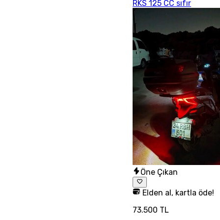
RKS 125 CC sıfır
Öne Çıkan
Elden al, kartla öde!
73.500 TL