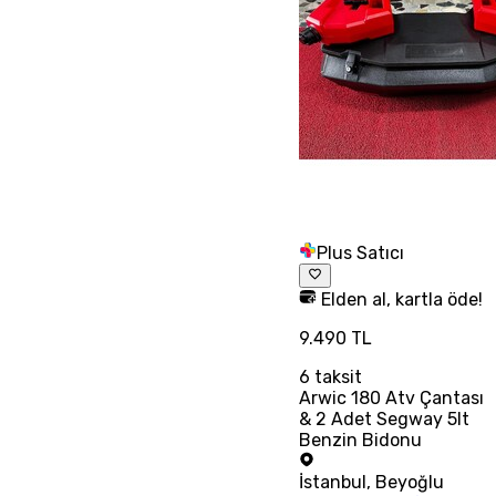
Plus Satıcı
Elden al, kartla öde!
9.490 TL
6
taksit
Arwic 180 Atv Çantası
& 2 Adet Segway 5lt
Benzin Bidonu
İstanbul
,
Beyoğlu