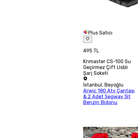
Plus Satıcı
495 TL
Knmaster CS-100 Su
Geçirmez Çift Usbli
Şarj Soketi
İstanbul
,
Beyoğlu
Arwic 180 Atv Çantası
& 2 Adet Segway 5lt
Benzin Bidonu