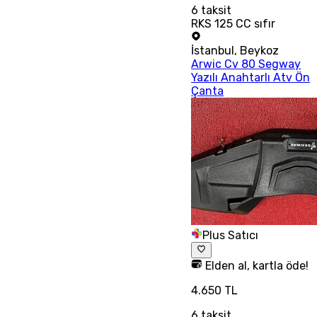
6
taksit
RKS 125 CC sıfır
İstanbul
,
Beykoz
Arwic Cv 80 Segway
Yazılı Anahtarlı Atv Ön
Çanta
Plus Satıcı
Elden al, kartla öde!
4.650 TL
6
taksit