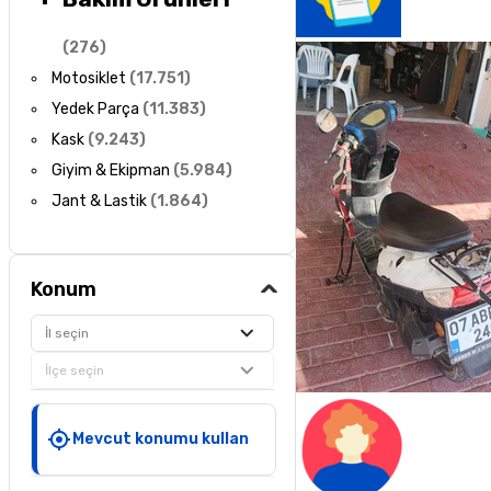
(
276
)
Motosiklet
(
17.751
)
Yedek Parça
(
11.383
)
Kask
(
9.243
)
Giyim & Ekipman
(
5.984
)
Jant & Lastik
(
1.864
)
Konum
İl seçin
İlçe seçin
Mevcut konumu kullan