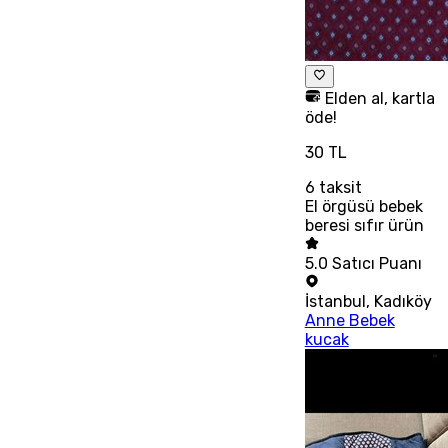
Elden al, kartla
öde!
30 TL
6
taksit
El örgüsü bebek
beresi sıfır ürün
5.0
Satıcı Puanı
İstanbul
,
Kadıköy
Anne Bebek
kucak