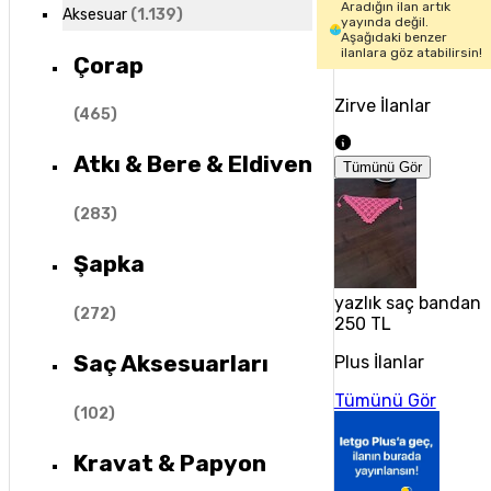
Aradığın ilan artık
Aksesuar
(
1.139
)
yayında değil.
Aşağıdaki benzer
ilanlara göz atabilirsin!
Çorap
Zirve İlanlar
(
465
)
Atkı & Bere & Eldiven
Tümünü Gör
(
283
)
Şapka
yazlık saç bandana
(
272
)
250 TL
Saç Aksesuarları
Plus İlanlar
Tümünü Gör
(
102
)
Kravat & Papyon