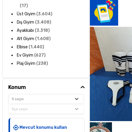
(
17
)
Üst Giyim
(
3.604
)
Dış Giyim
(
3.408
)
Ayakkabı
(
3.318
)
Alt Giyim
(
1.608
)
Elbise
(
1.440
)
Ev Giyim
(
627
)
Plaj Giyim
(
238
)
Konum
İl seçin
İlçe seçin
Mevcut konumu kullan