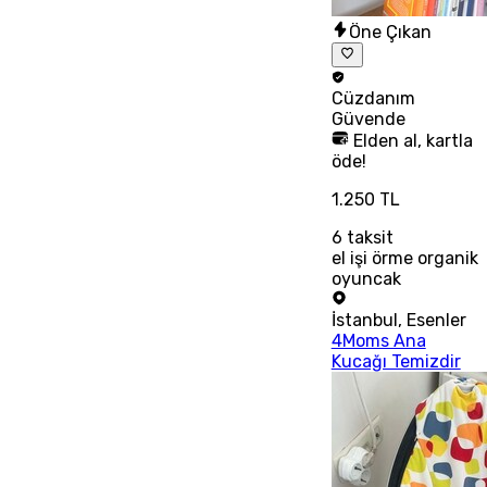
Öne Çıkan
Cüzdanım
Güvende
Elden al, kartla
öde!
1.250 TL
6
taksit
el işi örme organik
oyuncak
İstanbul
,
Esenler
4Moms Ana
Kucağı Temizdir