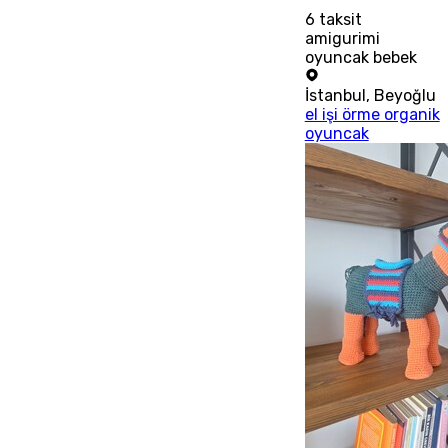
6
taksit
amigurimi
oyuncak bebek
İstanbul
,
Beyoğlu
el işi örme organik
oyuncak