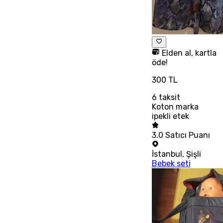
Elden al, kartla
öde!
300 TL
6
taksit
Koton marka
ipekli etek
3.0
Satıcı Puanı
İstanbul
,
Şişli
Bebek seti