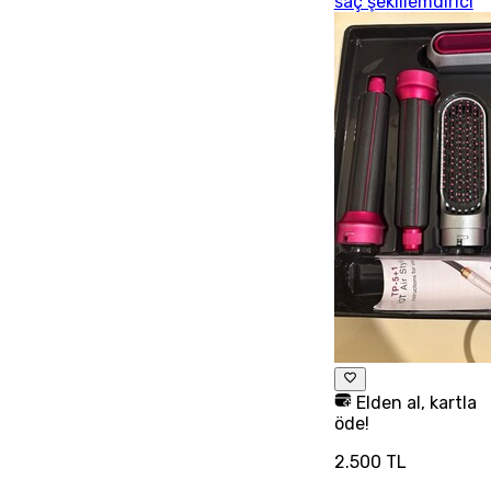
saç şekillemdirici
Elden al, kartla
öde!
2.500 TL