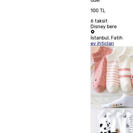
öde!
100 TL
6
taksit
Disney bere
İstanbul
,
Fatih
ev ihticları