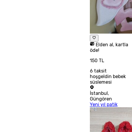
Elden al, kartla
öde!
150 TL
6
taksit
hoşgeldin bebek
süslemesi
İstanbul
,
Güngören
Yeni yıl patik