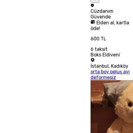
Cüzdanım
Güvende
Elden al, kartla
öde!
600 TL
6
taksit
Boks Eldiveni
İstanbul
,
Kadıköy
orta boy peluş ayı
deformesiz