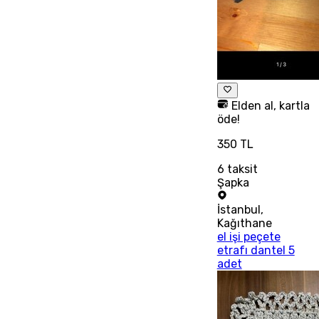
Elden al, kartla
öde!
350 TL
6
taksit
Şapka
İstanbul
,
Kağıthane
el işi peçete
etrafı dantel 5
adet