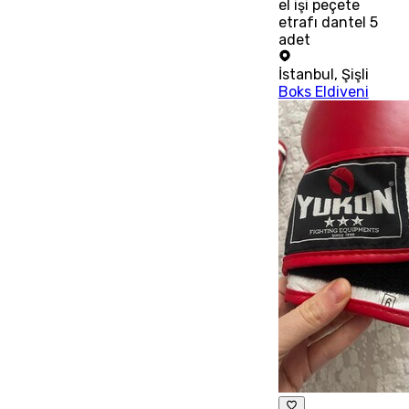
el işi peçete
etrafı dantel 5
adet
İstanbul
,
Şişli
Boks Eldiveni