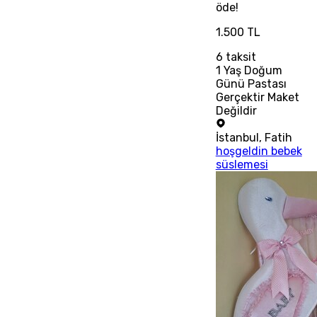
öde!
1.500 TL
6
taksit
1 Yaş Doğum
Günü Pastası
Gerçektir Maket
Değildir
İstanbul
,
Fatih
hoşgeldin bebek
süslemesi