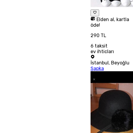
Elden al, kartla
öde!
290 TL
6
taksit
ev ihticları
İstanbul
,
Beyoğlu
Şapka