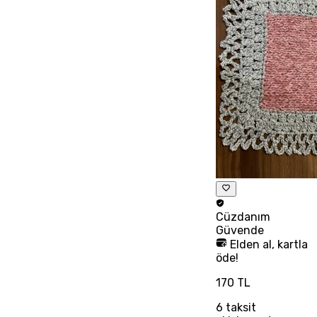
Cüzdanım
Güvende
Elden al, kartla
öde!
170 TL
6
taksit