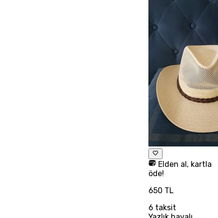
Elden al, kartla
öde!
650 TL
6
taksit
Yazlık havalı