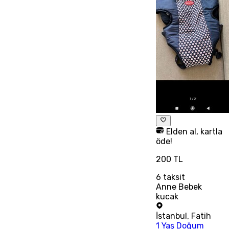
Elden al, kartla
öde!
200 TL
6
taksit
Anne Bebek
kucak
İstanbul
,
Fatih
1 Yaş Doğum