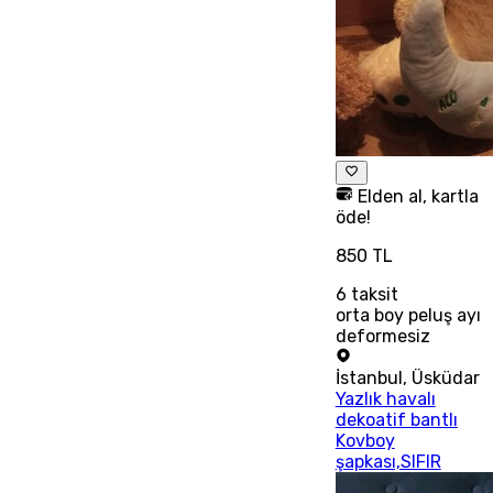
Elden al, kartla
öde!
850 TL
6
taksit
orta boy peluş ayı
deformesiz
İstanbul
,
Üsküdar
Yazlık havalı
dekoatif bantlı
Kovboy
şapkası,SIFIR