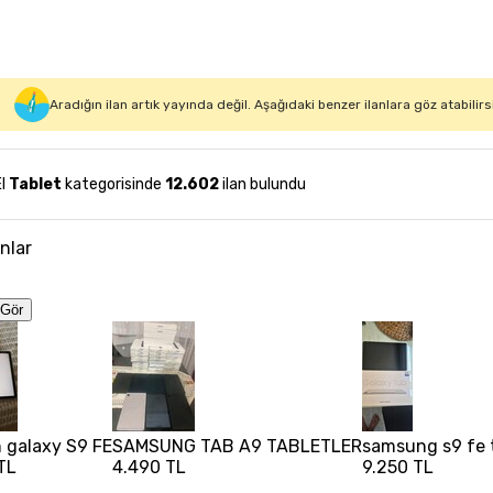
Aradığın ilan artık yayında değil. Aşağıdaki benzer ilanlara göz atabilirs
El
Tablet
kategorisinde
12.602
ilan bulundu
anlar
Gör
 galaxy S9 FE
SAMSUNG TAB A9 TABLETLER
samsung s9 fe 
TL
4.490 TL
9.250 TL