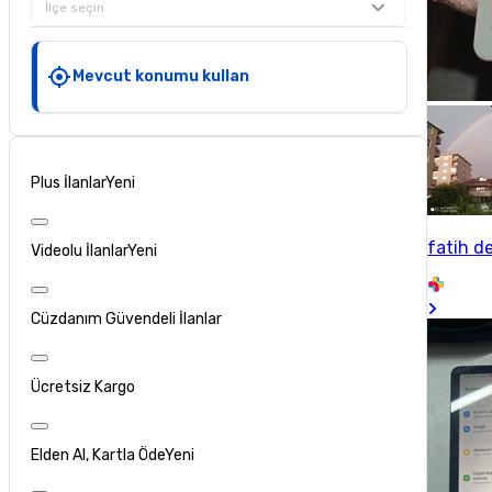
İlçe seçin
Mevcut konumu kullan
Plus İlanlar
Yeni
fatih d
Videolu İlanlar
Yeni
Cüzdanım Güvendeli İlanlar
Ücretsiz Kargo
Elden Al, Kartla Öde
Yeni