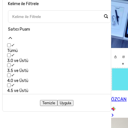
Kelime ile Filtrele
Satıcı Puanı
Tümü
3.0 ve Üstü
3.5 ve Üstü
4.0 ve Üstü
4.5 ve Üstü
ÖZCAN
Temizle
Uygula