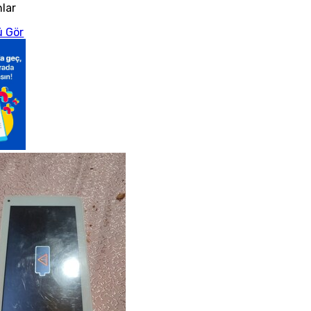
nlar
 Gör