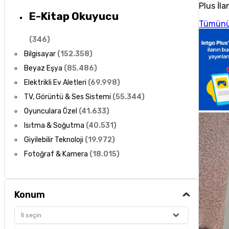
Plus İla
E-Kitap Okuyucu
Tümünü
(
346
)
Bilgisayar
(
152.358
)
Beyaz Eşya
(
85.486
)
Elektrikli Ev Aletleri
(
69.998
)
TV, Görüntü & Ses Sistemi
(
55.344
)
Oyunculara Özel
(
41.633
)
Isıtma & Soğutma
(
40.531
)
Giyilebilir Teknoloji
(
19.972
)
Fotoğraf & Kamera
(
18.015
)
Konum
İl seçin