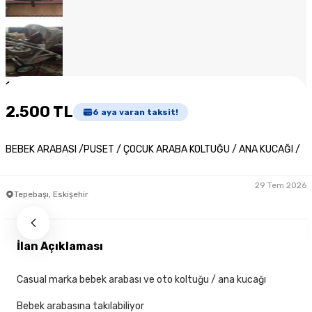
1
/
8
2.500 TL
6
aya varan taksit!
BEBEK ARABASI /PUSET / ÇOCUK ARABA KOLTUĞU / ANA KUCAĞI /
29 Tem 2026
Tepebaşı, Eskişehir
İlan Açıklaması
Casual marka bebek arabası ve oto koltuğu / ana kucağı
Bebek arabasına takılabiliyor