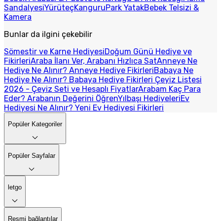
Sandalyesi
Yürüteç
Kanguru
Park Yatak
Bebek Telsizi &
Kamera
Bunlar da ilgini çekebilir
Sömestir ve Karne Hediyesi
Doğum Günü Hediye ve
Fikirleri
Araba İlanı Ver, Arabanı Hızlıca Sat
Anneye Ne
Hediye Ne Alınır? Anneye Hediye Fikirleri
Babaya Ne
Hediye Ne Alınır? Babaya Hediye Fikirleri
Çeyiz Listesi
2026 - Çeyiz Seti ve Hesaplı Fiyatlar
Arabam Kaç Para
Eder? Arabanın Değerini Öğren
Yılbaşı Hediyeleri
Ev
Hediyesi Ne Alınır? Yeni Ev Hediyesi Fikirleri
Popüler Kategoriler
Popüler Sayfalar
letgo
Resmi bağlantılar