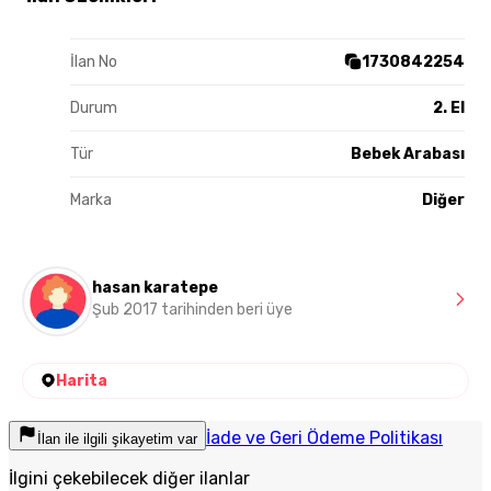
İlan No
1730842254
Durum
2. El
Tür
Bebek Arabası
Marka
Diğer
hasan karatepe
Şub 2017 tarihinden beri üye
Harita
İade ve Geri Ödeme Politikası
İlan ile ilgili şikayetim var
İlgini çekebilecek diğer ilanlar