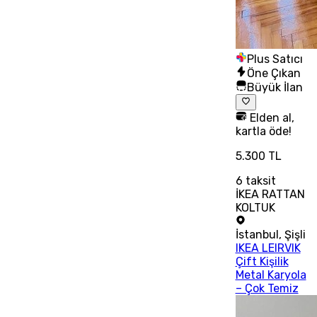
Plus Satıcı
Öne Çıkan
Büyük İlan
Elden al,
kartla öde!
5.300 TL
6
taksit
İKEA RATTAN
KOLTUK
İstanbul
,
Şişli
IKEA LEIRVIK
Çift Kişilik
Metal Karyola
– Çok Temiz