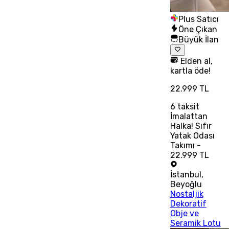
Plus Satıcı
Öne Çıkan
Büyük İlan
Elden al,
kartla öde!
22.999 TL
6
taksit
İmalattan
Halka! Sıfır
Yatak Odası
Takımı -
22.999 TL
İstanbul
,
Beyoğlu
Nostaljik
Dekoratif
Obje ve
Seramik Lotu