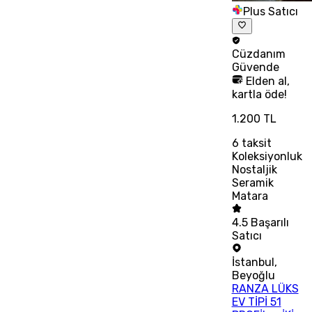
Plus Satıcı
Cüzdanım
Güvende
Elden al,
kartla öde!
1.200 TL
6
taksit
Koleksiyonluk
Nostaljik
Seramik
Matara
4.5
Başarılı
Satıcı
İstanbul
,
Beyoğlu
RANZA LÜKS
EV TİPİ 51