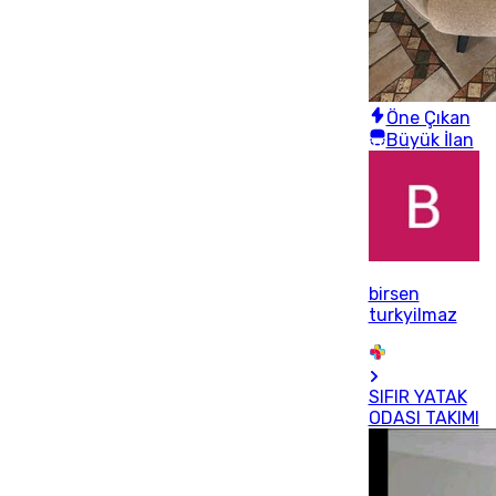
Öne Çıkan
Büyük İlan
birsen
turkyilmaz
SIFIR YATAK
ODASI TAKIMI