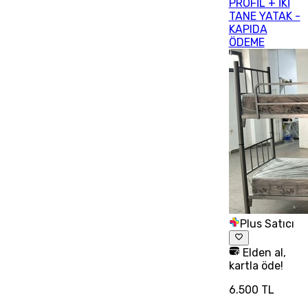
PROFİL + İKİ
TANE YATAK -
KAPIDA
ÖDEME
Plus Satıcı
Elden al,
kartla öde!
6.500 TL