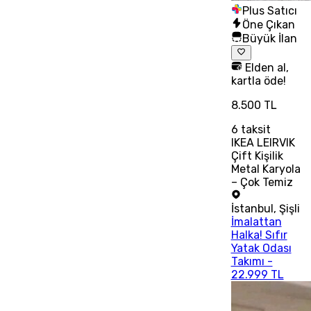
Plus Satıcı
Öne Çıkan
Büyük İlan
Elden al,
kartla öde!
8.500 TL
6
taksit
IKEA LEIRVIK
Çift Kişilik
Metal Karyola
– Çok Temiz
İstanbul
,
Şişli
İmalattan
Halka! Sıfır
Yatak Odası
Takımı -
22.999 TL