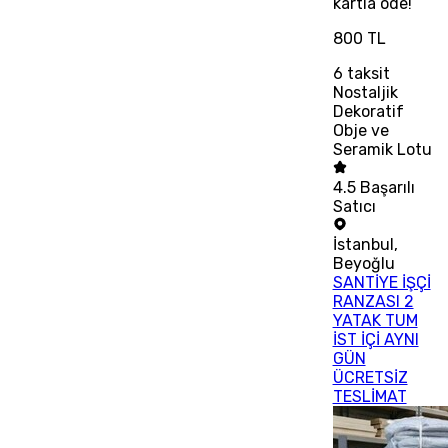
kartla öde!
800 TL
6
taksit
Nostaljik
Dekoratif
Obje ve
Seramik Lotu
4.5
Başarılı
Satıcı
İstanbul
,
Beyoğlu
SANTİYE İŞÇİ
RANZASI 2
YATAK TUM
İST İÇİ AYNI
GÜN
ÜCRETSİZ
TESLİMAT