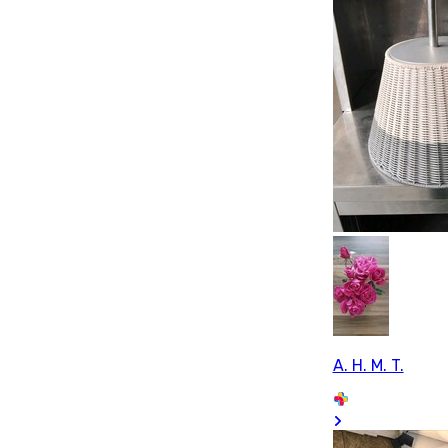
A. H. M. T.