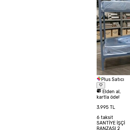
Plus Satıcı
Elden al,
kartla öde!
3.995 TL
6
taksit
SANTİYE İŞÇİ
RANZASI 2