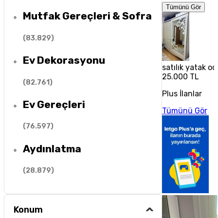
Tümünü Gör
Mutfak Gereçleri & Sofra
(
83.829
)
Ev Dekorasyonu
satılık yatak od
25.000 TL
(
82.761
)
Plus İlanlar
Ev Gereçleri
Tümünü Gör
(
76.597
)
Aydınlatma
(
28.879
)
Konum