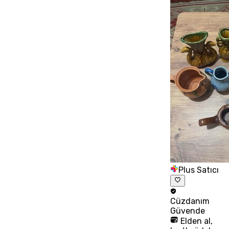
Plus Satıcı
Cüzdanım
Güvende
Elden al,