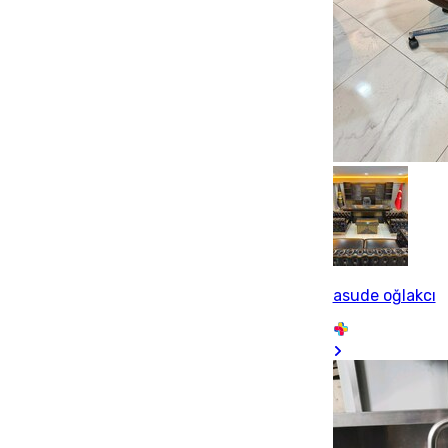
asude oğlakcı