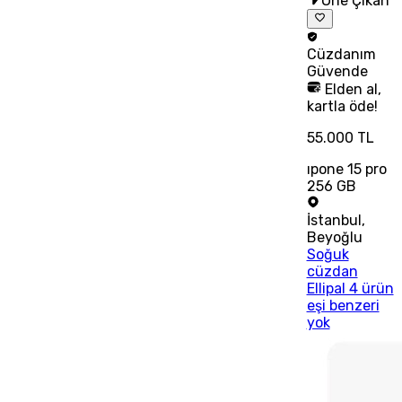
Öne Çıkan
Cüzdanım
Güvende
Elden al,
kartla öde!
55.000 TL
ıpone 15 pro
256 GB
İstanbul
,
Beyoğlu
Soğuk
cüzdan
Ellipal 4 ürün
eşi benzeri
yok