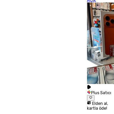
AÇIK
Plus Satıcı
Elden al,
kartla öde!