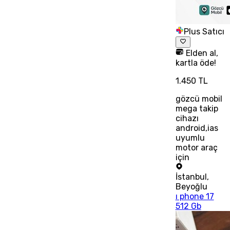
Plus Satıcı
Elden al,
kartla öde!
1.450 TL
gözcü mobil
mega takip
cihazı
android,ias
uyumlu
motor araç
için
İstanbul
,
Beyoğlu
ı phone 17
512 Gb