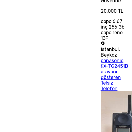
Güvende
20.000 TL
oppo 6.67
inç 256 Gb
oppo reno
13F
İstanbul
,
Beykoz
panasonic
KX-TG2451B
arayanı
gösteren
Telsiz
Telefon