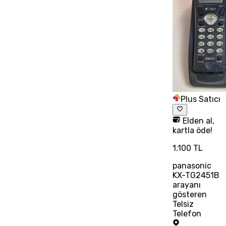
Plus Satıcı
Elden al,
kartla öde!
1.100 TL
panasonic
KX-TG2451B
arayanı
gösteren
Telsiz
Telefon