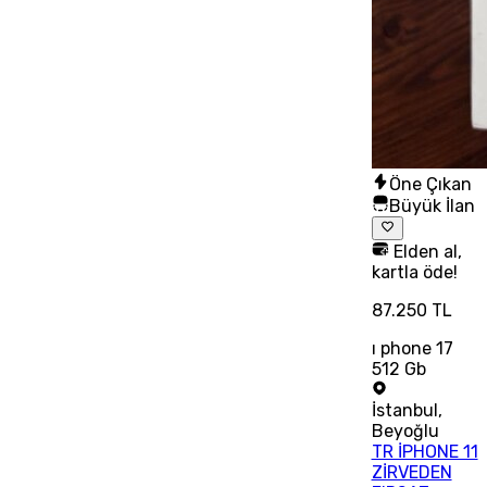
Öne Çıkan
Büyük İlan
Elden al,
kartla öde!
87.250 TL
ı phone 17
512 Gb
İstanbul
,
Beyoğlu
TR İPHONE 11
ZİRVEDEN