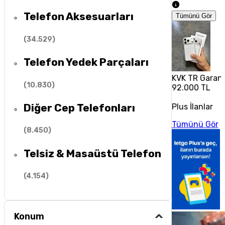
Telefon Aksesuarları
Tümünü Gör
(
34.529
)
Telefon Yedek Parçaları
KVK TR Garanti
(
10.830
)
92.000 TL
Diğer Cep Telefonları
Plus İlanlar
Tümünü Gör
(
8.450
)
Telsiz & Masaüstü Telefon
(
4.154
)
Konum