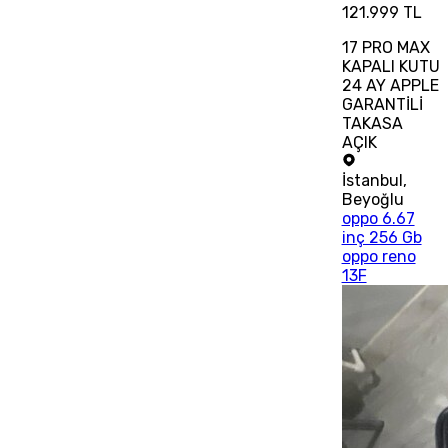
121.999 TL
17 PRO MAX
KAPALI KUTU
24 AY APPLE
GARANTİLİ
TAKASA
AÇIK
İstanbul
,
Beyoğlu
oppo 6.67
inç 256 Gb
oppo reno
13F