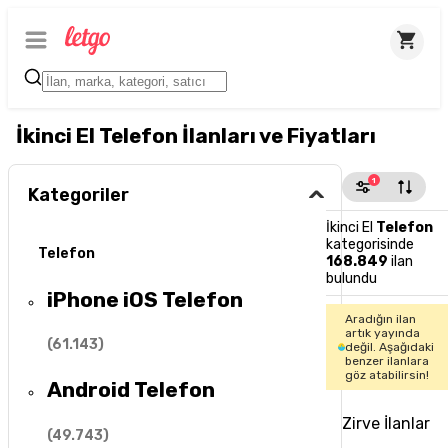
İkinci El Telefon İlanları ve Fiyatları
1
Kategoriler
İkinci El
Telefon
kategorisinde
Telefon
168.849
ilan
bulundu
iPhone iOS Telefon
Aradığın ilan
artık yayında
(
61.143
)
değil. Aşağıdaki
benzer ilanlara
göz atabilirsin!
Android Telefon
Zirve İlanlar
(
49.743
)