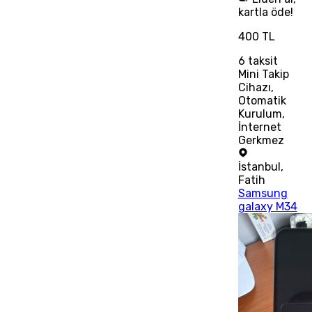
kartla öde!
400 TL
6
taksit
Mini Takip
Cihazı,
Otomatik
Kurulum,
İnternet
Gerkmez
İstanbul
,
Fatih
Samsung
galaxy M34