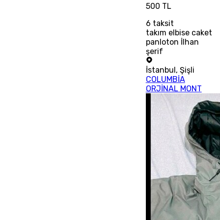
500 TL
6
taksit
takım elbise caket
panloton İlhan
şerif
İstanbul
,
Şişli
COLUMBİA
ORJİNAL MONT