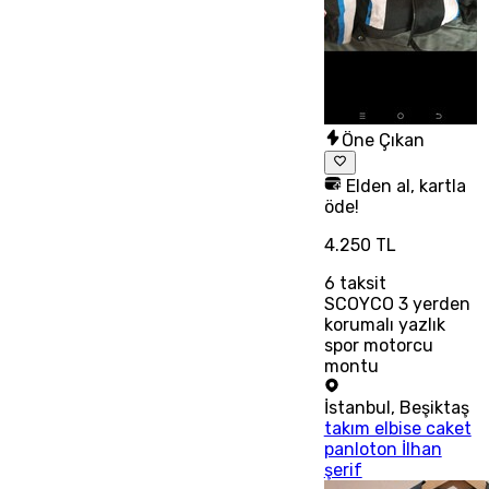
Öne Çıkan
Elden al, kartla
öde!
4.250 TL
6
taksit
SCOYCO 3 yerden
korumalı yazlık
spor motorcu
montu
İstanbul
,
Beşiktaş
takım elbise caket
panloton İlhan
şerif