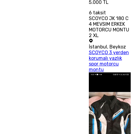
5.000 TL
6
taksit
SCOYCO JK 180 C
4 MEVSIM ERKEK
MOTORCU MONTU
2 XL
İstanbul
,
Beykoz
SCOYCO 3 yerden
korumalı yazlık
spor motorcu
montu