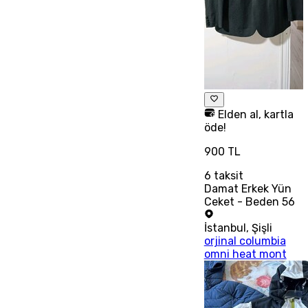
Elden al, kartla
öde!
900 TL
6
taksit
Damat Erkek Yün
Ceket - Beden 56
İstanbul
,
Şişli
orjinal columbia
omni heat mont