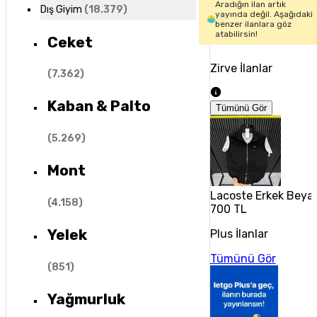
Aradığın ilan artık
Dış Giyim
(
18.379
)
yayında değil. Aşağıdaki
benzer ilanlara göz
atabilirsin!
Ceket
Zirve İlanlar
(
7.362
)
Kaban & Palto
Tümünü Gör
(
5.269
)
Mont
Lacoste Erkek Beyaz
(
4.158
)
700 TL
Yelek
Plus İlanlar
Tümünü Gör
(
851
)
Yağmurluk