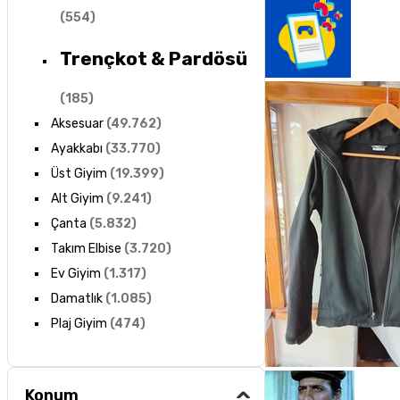
(
554
)
Trençkot & Pardösü
(
185
)
Aksesuar
(
49.762
)
Ayakkabı
(
33.770
)
Üst Giyim
(
19.399
)
Alt Giyim
(
9.241
)
Çanta
(
5.832
)
Takım Elbise
(
3.720
)
Ev Giyim
(
1.317
)
Damatlık
(
1.085
)
Plaj Giyim
(
474
)
Konum