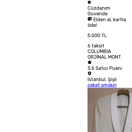
Cüzdanım
Güvende
Elden al, kartla
öde!
5.000 TL
6
taksit
COLUMBİA
ORJİNAL MONT
3.6
Satıcı Puanı
İstanbul
,
Şişli
ceket smokın