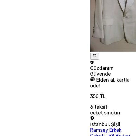
Cüzdanım
Güvende
Elden al, kartla
öde!
350 TL
6
taksit
ceket smokın
İstanbul
,
Şişli
Ramsey Erkek
Ceket - 58 Beden