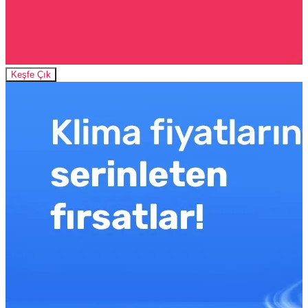
Keşfe Çık