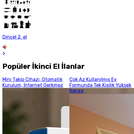
Dinçel 2. el
Popüler İkinci El İlanlar
Mini Takip Cihazı, Otomatik
Çok Az Kullanılmış Ev
Kurulum, İnternet Gerkmez
Formunda Tek Kişilik Yüksek
Ranza