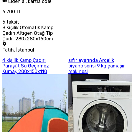
Elden al, kartla öde!
6.700 TL
6
taksit
8 Kişilik Otomatik Kamp
Çadırı Altıgen Otağ Tip
Çadır 280x280x160cm
Fatih
,
İstanbul
4 kişilik Kamp Çadırı
sıfır ayarında Arçelik
Paraşüt Su Geçirmez
piyano serisi 9 kg çamaşır
Kumaş 200x150x110
makinesi