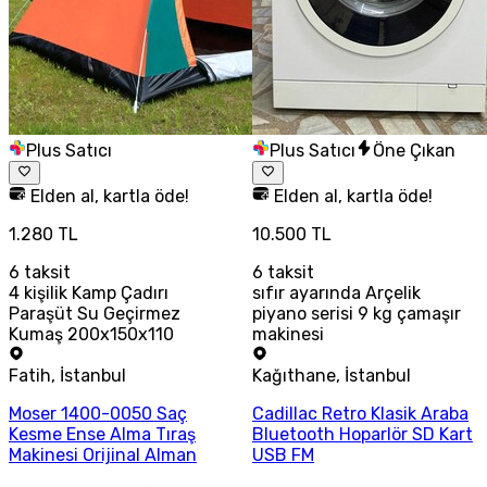
Plus Satıcı
Plus Satıcı
Öne Çıkan
Elden al, kartla öde!
Elden al, kartla öde!
1.280 TL
10.500 TL
6
taksit
6
taksit
4 kişilik Kamp Çadırı
sıfır ayarında Arçelik
Paraşüt Su Geçirmez
piyano serisi 9 kg çamaşır
Kumaş 200x150x110
makinesi
Fatih
,
İstanbul
Kağıthane
,
İstanbul
Moser 1400-0050 Saç
Cadillac Retro Klasik Araba
Kesme Ense Alma Tıraş
Bluetooth Hoparlör SD Kart
Makinesi Orijinal Alman
USB FM