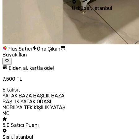
Üsküdar
,
İstanbul
Plus Satıcı
Öne Çıkan
Büyük İlan
Elden al, kartla öde!
7.500 TL
6
taksit
YATAK BAZA BAŞLIK BAZA
BAŞLIK YATAK ODASI
MOBİLYA TEK KİŞİLİK YATAŞ
MO
5.0
Satıcı Puanı
Şişli
,
İstanbul