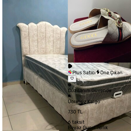
Plus Satıcı
Öne Çıkan
Cüzdanım
Güvende
Ücretsiz
Kargo
730 TL
6
taksit
Beyaz Gucci Terlik