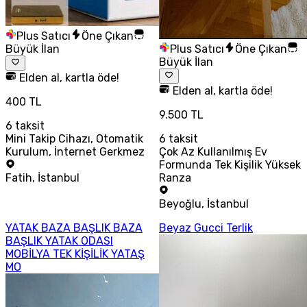
Plus Satıcı
Öne Çıkan
Büyük İlan
Plus Satıcı
Öne Çıkan
Büyük İlan
Elden al, kartla öde!
Elden al, kartla öde!
400 TL
9.500 TL
6
taksit
Mini Takip Cihazı, Otomatik
6
taksit
Kurulum, İnternet Gerkmez
Çok Az Kullanılmış Ev
Formunda Tek Kişilik Yüksek
Fatih
,
İstanbul
Ranza
Beyoğlu
,
İstanbul
YATAK BAZA BAŞLIK BAZA
Beyaz Gucci Terlik
BAŞLIK YATAK ODASI
MOBİLYA TEK KİŞİLİK YATAŞ
MO